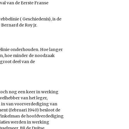
nval van de Eerste Franse
bbelinie ( Geschiedenis), is de
Bernard de Roy jr.
belinie onderhouden. Hoe langer
ten, hoe minder de noodzaak
groot deel van de
e toch nog een keer in werking
velhebber van het leger,
ol in van voorverdediging van
ent (februari 1940) besloot de
Winkelman de hoofdverdediging
daties werden in werking
sselmeer. Bij de Duitse