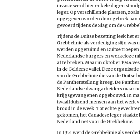
invasie werd hier enkele dagen stan
leger. Op verschillende plaatsen, zoals 
opgegeven worden door gebrek aan mun
gevoerd tijdens de Slag om de Grebbe
Tijdens de Duitse bezetting leek het er 
Grebbelinie als verdedigingslijn was 
werden opgeruimd en Duitse troepen
Nederlandse burgers en werkeloze mil
af te breken. Maar in oktober 1944 ve
in de Gelderse vallei. Deze organisatie
van de Grebbelinie die van de Duitse 
de Pantherstellung kreeg. De Panther
Nederlandse dwangarbeiders maar oo
krijgsgevangenen opgebouwd. In maa
twaalfduizend mensen aan het werk vo
brood in de week. Tot echte gevechten 
gekomen, het Canadese leger staakte
Nederland net voor de Grebbelinie.
In 1951 werd de Grebbelinie als verd