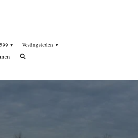
1599
Vestingsteden
nnen