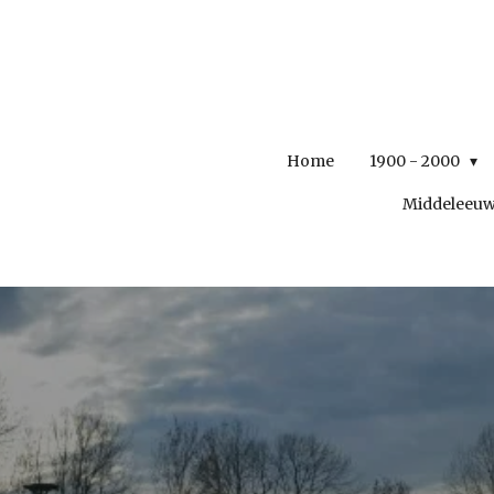
Ga
direct
naar
de
hoofdinhoud
Home
1900 - 2000
Middeleeu