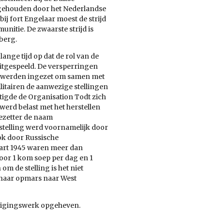
dgehouden door het Nederlandse
bij fort Engelaar moest de strijd
itie. De zwaarste strijd is
berg.
lange tijd op dat de rol van de
uitgespeeld. De versperringen
 werden ingezet om samen met
itairen de aanwezige stellingen
stigde de Organisation Todt zich
 werd belast met het herstellen
bezetter de naam
stelling werd voornamelijk door
k door Russische
rt 1945 waren meer dan
or 1 kom soep per dag en 1
om de stelling is het niet
 haar opmars naar West
edigingswerk opgeheven.