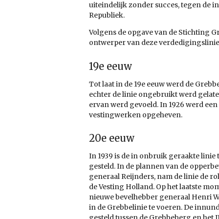
uiteindelijk zonder succes, tegen de i
Republiek.
Volgens de opgave van de Stichting Gre
ontwerper van deze verdedigingslinie 
19e eeuw
Tot laat in de 19e eeuw werd de Greb
echter de linie ongebruikt werd gela
ervan werd gevoeld. In 1926 werd een 
vestingwerken opgeheven.
20e eeuw
In 1939 is de in onbruik geraakte lini
gesteld. In de plannen van de opperbe
generaal Reijnders, nam de linie de r
de Vesting Holland. Op het laatste mom
nieuwe bevelhebber generaal Henri 
in de Grebbelinie te voeren. De innun
gesteld tussen de Grebbeberg en het IJ