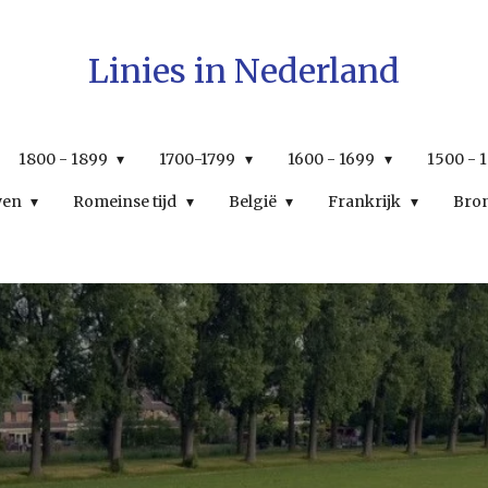
Linies in Nederland
1800 - 1899
1700-1799
1600 - 1699
1500 - 
wen
Romeinse tijd
België
Frankrijk
Bro