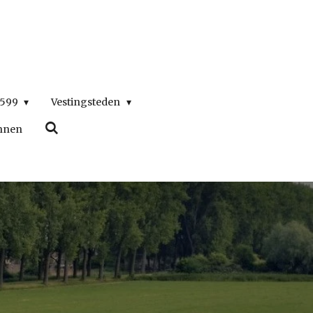
1599
Vestingsteden
nnen