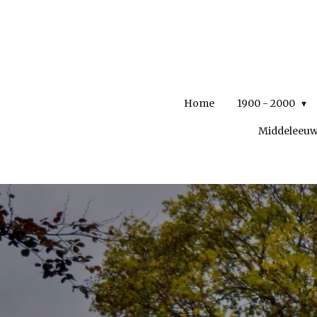
Ga
direct
naar
de
hoofdinhoud
Home
1900 - 2000
Middeleeu