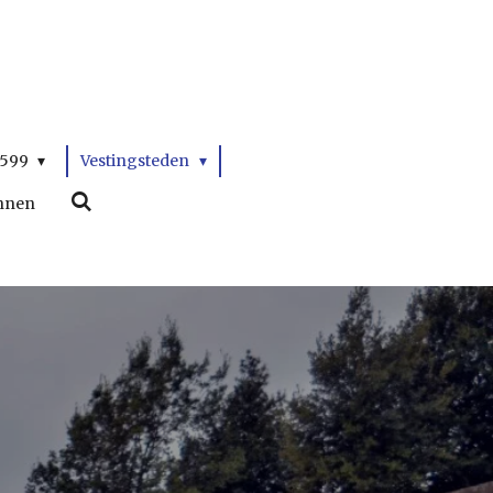
1599
Vestingsteden
nnen