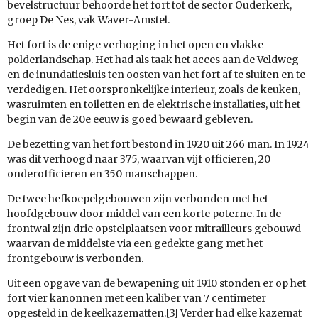
bevelstructuur behoorde het fort tot de sector Ouderkerk,
groep De Nes, vak Waver-Amstel.
Het fort is de enige verhoging in het open en vlakke
polderlandschap. Het had als taak het acces aan de Veldweg
en de inundatiesluis ten oosten van het fort af te sluiten en te
verdedigen. Het oorspronkelijke interieur, zoals de keuken,
wasruimten en toiletten en de elektrische installaties, uit het
begin van de 20e eeuw is goed bewaard gebleven.
De bezetting van het fort bestond in 1920 uit 266 man. In 1924
was dit verhoogd naar 375, waarvan vijf officieren, 20
onderofficieren en 350 manschappen.
De twee hefkoepelgebouwen zijn verbonden met het
hoofdgebouw door middel van een korte poterne. In de
frontwal zijn drie opstelplaatsen voor mitrailleurs gebouwd
waarvan de middelste via een gedekte gang met het
frontgebouw is verbonden.
Uit een opgave van de bewapening uit 1910 stonden er op het
fort vier kanonnen met een kaliber van 7 centimeter
opgesteld in de keelkazematten.[3] Verder had elke kazemat