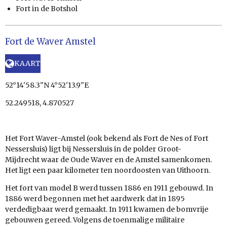
Fort in de Botshol
Fort de Waver Amstel
KAART
52°14'58.3"N 4°52'13.9"E
52.249518, 4.870527
Het Fort Waver-Amstel (ook bekend als Fort de Nes of Fort
Nessersluis) ligt bij Nessersluis in de polder Groot-
Mijdrecht waar de Oude Waver en de Amstel samenkomen.
Het ligt een paar kilometer ten noordoosten van Uithoorn.
Het fort van model B werd tussen 1886 en 1911 gebouwd. In
1886 werd begonnen met het aardwerk dat in 1895
verdedigbaar werd gemaakt. In 1911 kwamen de bomvrije
gebouwen gereed. Volgens de toenmalige militaire