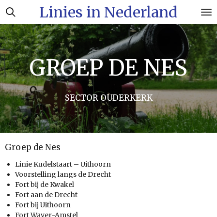
Linies in Nederland
Ga
direct
naar
de
hoofdinhoud
GROEP DE NES
SECTOR OUDERKERK
Groep de Nes
Linie Kudelstaart – Uithoorn
Voorstelling langs de Drecht
Fort bij de Kwakel
Fort aan de Drecht
Fort bij Uithoorn
Fort Waver-Amstel