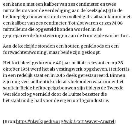
een kanon met een kaliber van zes centimeter en twee
mitrailleurs voor de verdediging aan de keelzijde.[3] In de
hefkoepelgebouwen stond een volledig draaibaar kanon met
een kaliber van zes centimeter. Tot slot waren er zes M'08
mitrailleurs die opgesteld konden worden in de
geprepareerde borstweringen aan de frontzijde van het fort.
Aan de keelzijde stonden een houten genieloods en een
fortwachterswoning, maar beide zijn gesloopt.
Het fort bleef gedurende 40 jaar militair relevant en op 28
oktober 1951 werd het als vestingwerk opgeheven. Het fort is
in een redelijk staat en in 2015 deels gerestaureerd. Binnen
zijn nog veel authentieke details behouden waaronder het
sanitair. Beide hefkoepelgebouwen zijn tijdens de Tweede
Wereldoorlog vernield door de Duitse bezetter die
het staal nodig had voor de eigen oorlogsindustrie.
[Bron:
https://nl.wikipedia.org/wiki/Fort_Waver-Amstel]