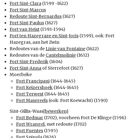
Fort Sint-Clara
(1599 -1622)
Fort Sint-Marcus
Redoute Sint-Bernardus
(1627)
Fort Sint-Paulus
(1627)
Fort van Heist
(1593-1594)
Fort ten Hazegraze en Sint-Joris
(1599), ook: Fort
Hazegras, aan het Zwin
Redoutes van de
Linie van Fontaine
(1622)
Redoutes van de
Cantelmolinie
(1632)
Fort Sint-Frederik
(1604)
Fort Sint-Anna
of Sterrefort (1627)
Moerbeke
Fort Francipani
(1644-1645)
Fort Keizershoek
(1644-1645)
Fort Terwest
(1644-1645)
Fort Masereels
(ook: Fort Koewacht) (1590)
Sint-Gillis-Waas
[
bewerken
]
Fort Bedmar
(1702), voorheen Fort De Klinge (1596)
Fort Wrangel
, met redoute (1702)
Fort Fuentes
(1595)
Fort Spinola
(1626)