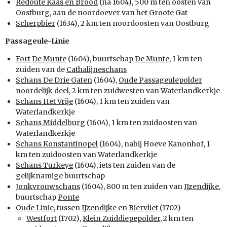
Redoute Kaas en Brood
(na 1604), 500 m ten oosten van
Oostburg, aan de noordoever van het Groote Gat
Scherpbier
(1634), 2 km ten noordoosten van Oostburg
Passageule-Linie
Fort De Munte
(1604), buurtschap
De Munte
, 1 km ten
zuiden van de
Cathalijneschans
Schans De Drie Gaten
(1604),
Oude Passageulepolder
noordelijk deel
, 2 km ten zuidwesten van Waterlandkerkje
Schans Het Vrije
(1604), 1 km ten zuiden van
Waterlandkerkje
Schans Middelburg
(1604), 1 km ten zuidoosten van
Waterlandkerkje
Schans Konstantinopel
(1604), nabij Hoeve Kanonhof, 1
km ten zuidoosten van Waterlandkerkje
Schans Turkeye
(1604), iets ten zuiden van de
gelijknamige buurtschap
Jonkvrouwschans
(1604), 800 m ten zuiden van
IJzendijke
,
buurtschap
Ponte
Oude Linie
, tussen
IJzendijke
en
Biervliet
(1702)
Westfort
(1702),
Klein Zuiddiepepolder
, 2 km ten