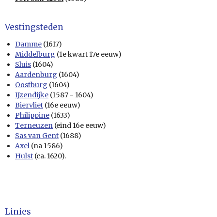
Vestingsteden
Damme
(1617)
Middelburg
(1e kwart 17e eeuw)
Sluis
(1604)
Aardenburg
(1604)
Oostburg
(1604)
IJzendijke
(1587 - 1604)
Biervliet
(16e eeuw)
Philippine
(1633)
Terneuzen
(eind 16e eeuw)
Sas van Gent
(1688)
Axel
(na 1586)
Hulst
(ca. 1620).
Linies