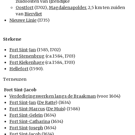
zuidoosten van IJzendijke
Oostfort
(1702),
Magdalenapolder
, 2,5 km ten zuiden
van
Biervliet
Nieuwe Linie
(1735)
Stekene
Fort Sint-Jan
(1585, 1702)
Fort Stenenbrug
(ca.1584, 1703)
Fort Kiekenhage
(ca.1584, 1703)
Hellefort
(1590).
Terneuzen
Fort Sint-Jacob
Verdedigingswerken langs de Braakman
(voor 1604)
Fort Sint-Jan
(
De Ratte
) (1634)
Fort Sint-Marcus
(
De Muis
) (1586)
Fort Sint-Gelein
(1634)
Fort Sint-Catharina
(1634)
Fort Sint-Joseph
(1634)
Fort Sint-Jacob
(1634)