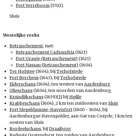
Fort Verreboom
(1702).
Sluis
Westelijke reeks
Retranchement
, met:
Retranchement Cadsandria
(1621)
Fort Oranje (Retranchement)
(1621)
Fort Nassau (Retranchement)
(1604)
Ter Hofstee
(1604), bij
Terhofstede
Fort Berchem
(1643), bij
Terhofstede
Elderschans
(1604), ten westen van
Aardenburg
Olieschans
(1604), ten noorden van Aardenburg
Kruisdijkschans
(1639)
[1]
bij
Heille
Krabbeschans
(1604), 2 km ten zuidoosten van
Sluis
Fort Slepeldamme-Havenfort
(1600 - 1604), bij
Aardenburgse Havenpolder, aan Gat van Coxyde, 3 km ten
oosten van Sluis
Bordeelschans
, bij
Draaibrug
Redoute Grotendorst
, ten zuiden van
Aardenburg