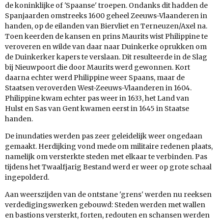
de koninklijke of 'Spaanse' troepen. Ondanks dit hadden de
Spanjaarden omstreeks 1600 geheel Zeeuws-Vlaanderen in
handen, op de eilanden van Biervliet en Terneuzen/Axel na.
Toen keerden de kansen en prins Maurits wist Philippine te
veroveren en wilde van daar naar Duinkerke oprukken om
de Duinkerker kapers te verslaan. Dit resulteerde in de Slag
bij Nieuwpoort die door Maurits werd gewonnen. Kort
daarna echter werd Philippine weer Spaans, maar de
Staatsen veroverden West-Zeeuws-Vlaanderen in 1604.
Philippine kwam echter pas weer in 1633, het Land van
Hulst en Sas van Gent kwamen eerst in 1645 in Staatse
handen.
De inundaties werden pas zeer geleidelijk weer ongedaan
gemaakt. Herdijking vond mede om militaire redenen plaats,
namelijk om versterkte steden met elkaar te verbinden. Pas
tijdens het Twaalfjarig Bestand werd er weer op grote schaal
ingepolderd.
Aan weerszijden van de ontstane 'grens' werden nu reeksen
verdedigingswerken gebouwd: Steden werden met wallen
en bastions versterkt, forten, redouten en schansen werden