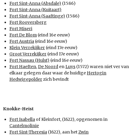
Fort Sint-Anna (Absdale)
(1586)
Fort Sint-Anna (Kuitaart)
Fort Sint-Anna (Saaftinge)
(1586)
Fort Rooversberg
Fort Miseri
Fort De Blom
(eind 16e eeuw)
Fort Austria
(eind 16e eeuw)
Klein Verrekijker
(eind 17e eeuw)
Groot Verrekijker
(eind 17e eeuw)
Fort Nassau (Hulst)
(eind 16e eeuw)
Fort Haeften
,
De Noord
en
Luys
(1572) waren niet ver van
elkaar gelegen daar waar de huidige
Hertogin
Hedwigepolder
zich bevindt
Knokke-Heist
Fort Isabella
of Kleinfort, (1622), opgenomen in
Cantelmolinie
Fort Sint-Theresia
(1622), aan het
Zwin