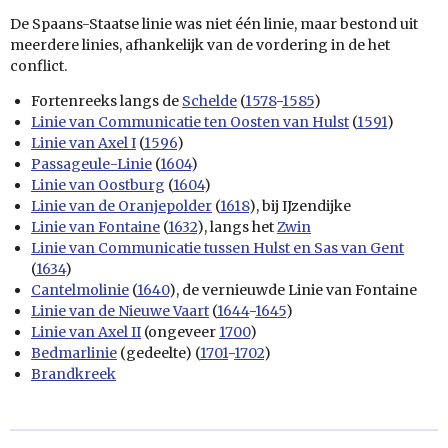
De Spaans-Staatse linie was niet één linie, maar bestond uit
meerdere linies, afhankelijk van de vordering in de het
conflict.
Fortenreeks langs de
Schelde
(
1578
-
1585
)
Linie van Communicatie ten Oosten van Hulst
(
1591
)
Linie van Axel I
(
1596
)
Passageule-Linie
(
1604
)
Linie van Oostburg
(
1604
)
Linie van de Oranjepolder
(
1618
), bij IJzendijke
Linie van Fontaine
(
1632
), langs het
Zwin
Linie van Communicatie tussen Hulst en Sas van Gent
(
1634
)
Cantelmolinie
(
1640
), de vernieuwde Linie van Fontaine
Linie van de Nieuwe Vaart
(
1644
-
1645
)
Linie van Axel II
(ongeveer
1700
)
Bedmarlinie
(gedeelte) (
1701
-
1702
)
Brandkreek