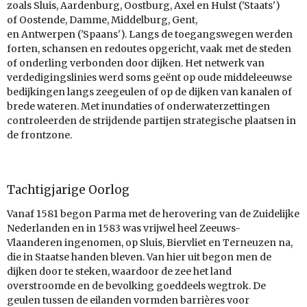
zoals Sluis, Aardenburg, Oostburg, Axel en Hulst ('Staats')
of Oostende, Damme, Middelburg, Gent,
en Antwerpen ('Spaans'). Langs de toegangswegen werden
forten, schansen en redoutes opgericht, vaak met de steden
of onderling verbonden door dijken. Het netwerk van
verdedigingslinies werd soms geënt op oude middeleeuwse
bedijkingen langs zeegeulen of op de dijken van kanalen of
brede wateren. Met inundaties of onderwaterzettingen
controleerden de strijdende partijen strategische plaatsen in
de frontzone.
Tachtigjarige Oorlog
Vanaf 1581 begon Parma met de herovering van de Zuidelijke
Nederlanden en in 1583 was vrijwel heel Zeeuws-
Vlaanderen ingenomen, op Sluis, Biervliet en Terneuzen na,
die in Staatse handen bleven. Van hier uit begon men de
dijken door te steken, waardoor de zee het land
overstroomde en de bevolking goeddeels wegtrok. De
geulen tussen de eilanden vormden barrières voor