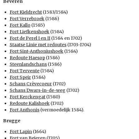
Beveren
Fort Kieldrecht
(1583/1584)
Fort Verrebroek
(1586)
Fort Kallo
(1585)
Fort Liefkenshoek
(1584)
Fort de Perel I en II
(1584 en 1702)
Staatse Linie met redoutes
(1703-1704)
Fort Sint-Anthoniushoek
(1584)
Redoute Haesop
(1586)
Steenlandschans
(1586)
Fort Tervente
(1584)
Fort Speir
(1584)
Schans Crèvecoeur
(1702)
Schans Dwars-in-de-weg
(1702)
Fort Kerckengat
(1580)
Redoute Kalishoek
(1702)
Fort Anthonis
(vermoedelijk 1584).
Brugge
Fort Lapin
(1664)
Fort van Beieren
(1705).