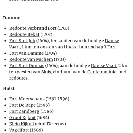
Damme
Redoute
Verbrand Fort
(
1703
)
Redoute Bekaf
(1703)
Fort Sint-Job
(1604), ten zuiden van de huidige
Damse
Vaart
, 1 km ten oosten van
Hoeke
, buurtschap 't Fort
Fort van Damme
(1704)
Redoute van Michem
(1703)
Fort Sint-Donaas
(1604), aan de huidige
Damse Vaart
, 2 km
ten westen van
Sluis
, eindpunt van de
Cantelmolinie
, met
redoutes
.
Hulst
Fort Moerschans
(1591-1596)
Fort De Rape
(1595)
Fort Zandberg
(1586)
Groot Kijkuit
(1684)
Klein Kijkuit
(eind 17e eeuw)
Vogelfort
(1586)