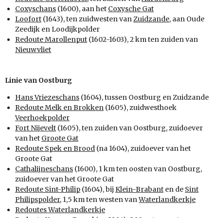
Coxyschans
(1600), aan het
Coxysche Gat
Loofort
(1643), ten zuidwesten van
Zuidzande
, aan Oude
Zeedijk en Loodijkpolder
Redoute Marollenput
(1602-1603), 2 km ten zuiden van
Nieuwvliet
Linie van Oostburg
Hans Vriezeschans
(1604), tussen Oostburg en Zuidzande
Redoute Melk en Brokken
(1605), zuidwesthoek
Veerhoekpolder
Fort Nijevelt
(1605), ten zuiden van Oostburg, zuidoever
van het
Groote Gat
Redoute Spek en Brood
(na 1604), zuidoever van het
Groote Gat
Cathalijneschans
(1600), 1 km ten oosten van Oostburg,
zuidoever van het Groote Gat
Redoute Sint-Philip
(1604), bij
Klein-Brabant
en de
Sint
Philipspolder
, 1,5 km ten westen van
Waterlandkerkje
Redoutes Waterlandkerkje