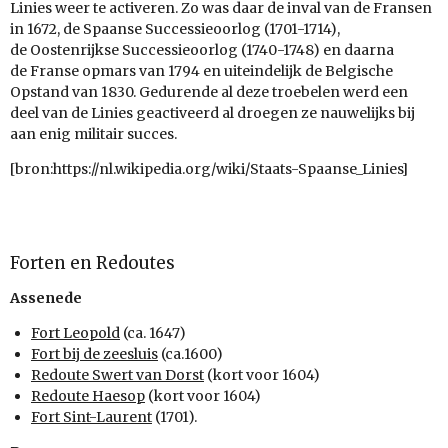
Linies weer te activeren. Zo was daar de inval van de Fransen
in 1672, de Spaanse Successieoorlog (1701-1714),
de Oostenrijkse Successieoorlog (1740-1748) en daarna
de Franse opmars van 1794 en uiteindelijk de Belgische
Opstand van 1830. Gedurende al deze troebelen werd een
deel van de Linies geactiveerd al droegen ze nauwelijks bij
aan enig militair succes.
[bron:https://nl.wikipedia.org/wiki/Staats-Spaanse_Linies]
Forten en Redoutes
Assenede
Fort Leopold
(ca. 1647)
Fort bij de zeesluis
(ca.1600)
Redoute Swert van Dorst
(kort voor 1604)
Redoute Haesop
(kort voor 1604)
Fort Sint-Laurent
(1701).