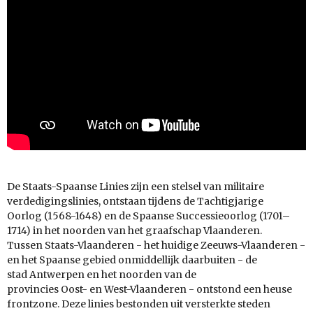
De Staats-Spaanse Linies zijn een stelsel van militaire
verdedigingslinies, ontstaan tijdens de Tachtigjarige
Oorlog (1568-1648) en de Spaanse Successieoorlog (1701–
1714) in het noorden van het graafschap Vlaanderen.
Tussen Staats-Vlaanderen - het huidige Zeeuws-Vlaanderen -
en het Spaanse gebied onmiddellijk daarbuiten - de
stad Antwerpen en het noorden van de
provincies Oost- en West-Vlaanderen - ontstond een heuse
frontzone. Deze linies bestonden uit versterkte steden