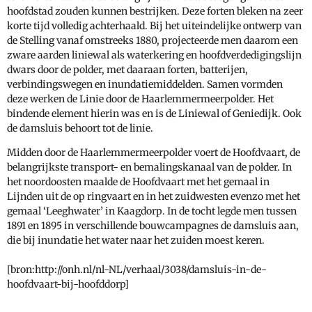
hoofdstad zouden kunnen bestrijken. Deze forten bleken na zeer
korte tijd volledig achterhaald. Bij het uiteindelijke ontwerp van
de Stelling vanaf omstreeks 1880, projecteerde men daarom een
zware aarden liniewal als waterkering en hoofdverdedigingslijn
dwars door de polder, met daaraan forten, batterijen,
verbindingswegen en inundatiemiddelden. Samen vormden
deze werken de Linie door de Haarlemmermeerpolder. Het
bindende element hierin was en is de Liniewal of Geniedijk. Ook
de damsluis behoort tot de linie.
Midden door de Haarlemmermeerpolder voert de Hoofdvaart, de
belangrijkste transport- en bemalingskanaal van de polder. In
het noordoosten maalde de Hoofdvaart met het gemaal in
Lijnden uit de op ringvaart en in het zuidwesten evenzo met het
gemaal ‘Leeghwater’ in Kaagdorp. In de tocht legde men tussen
1891 en 1895 in verschillende bouwcampagnes de damsluis aan,
die bij inundatie het water naar het zuiden moest keren.
[bron:http://onh.nl/nl-NL/verhaal/3038/damsluis-in-de-
hoofdvaart-bij-hoofddorp]