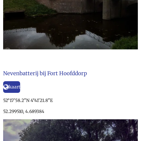
Nevenbatterij bij Fort Hoofddorp
kaart
52°17'58.2"N 4°41'21.8"E
52.299510, 4.689384