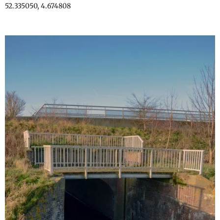
52.335050, 4.674808