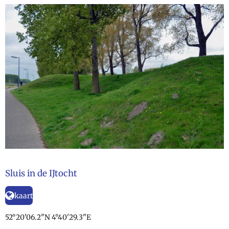
Sluis in de IJtocht
kaart
52°20'06.2"N 4°40'29.3"E