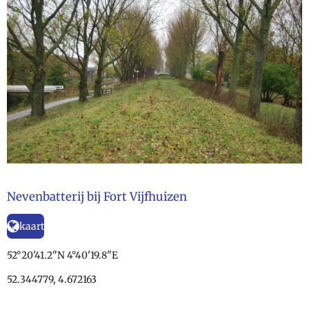
Nevenbatterij bij Fort Vijfhuizen
kaart
52°20'41.2"N 4°40'19.8"E
52.344779, 4.672163