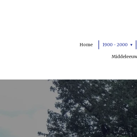
Ga
direct
naar
de
hoofdinhoud
Home
1900 - 2000
Middeleeu