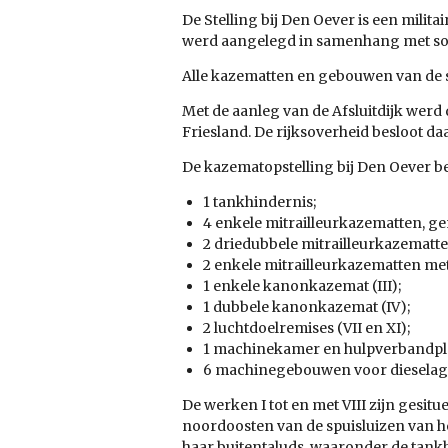
De Stelling bij Den Oever is een milit
werd aangelegd in samenhang met soor
Alle kazematten en gebouwen van de s
Met de aanleg van de Afsluitdijk werd
Friesland. De rijksoverheid besloot 
De kazematopstelling bij Den Oever be
1 tankhindernis;
4 enkele mitrailleurkazematten, genu
2 driedubbele mitrailleurkazematt
2 enkele mitrailleurkazematten met
1 enkele kanonkazemat (III);
1 dubbele kanonkazemat (IV);
2 luchtdoelremises (VII en XI);
1 machinekamer en hulpverbandplaa
6 machinegebouwen voor dieselagg
De werken I tot en met VIII zijn gesi
noordoosten van de spuisluizen van h
haar buitentaluds, waaronder de tank