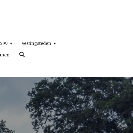
1599
Vestingsteden
nnen