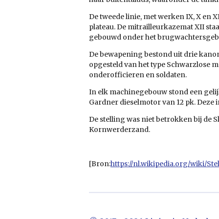
De tweede linie, met werken IX, X en X
plateau. De mitrailleurkazemat XII sta
gebouwd onder het brugwachtersgebouw
De bewapening bestond uit drie kanon
opgesteld van het type Schwarzlose met
onderofficieren en soldaten.
In elk machinegebouw stond een gel
Gardner dieselmotor van 12 pk. Deze i
De stelling was niet betrokken bij de 
Kornwerderzand.
[Bron:
https://nl.wikipedia.org/wiki/St