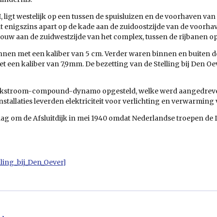
I, ligt westelijk op een tussen de spuisluizen en de voorhaven va
at enigszins apart op de kade aan de zuidoostzijde van de voorhav
 aan de zuidwestzijde van het complex, tussen de rijbanen op d
nen met een kaliber van 5 cm. Verder waren binnen en buiten d
 een kaliber van 7,9mm. De bezetting van de Stelling bij Den Oev
ijkstroom-compound-dynamo opgesteld, welke werd aangedrev
nstallaties leverden elektriciteit voor verlichting en verwarmin
Slag om de Afsluitdijk in mei 1940 omdat Nederlandse troepen de 
elling_bij_Den_Oever]