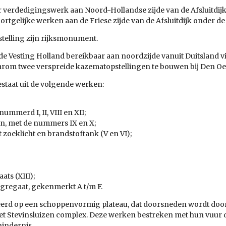
air verdedigingswerk aan Noord-Hollandse zijde van de Afsluitdij
tgelijke werken aan de Friese zijde van de Afsluitdijk onder d
telling zijn rijksmonument.
 de Vesting Holland bereikbaar aan noordzijde vanuit Duitsland 
daarom twee verspreide kazematopstellingen te bouwen bij Den 
staat uit de volgende werken:
mmerd I, II, VIII en XII;
en, met de nummers IX en X;
 zoeklicht en brandstoftank (V en VI);
ts (XIII);
regaat, gekenmerkt A t/m F.
tueerd op een schoppenvormig plateau, dat doorsneden wordt door
et Stevinsluizen complex. Deze werken bestreken met hun vuur de
hindernis.