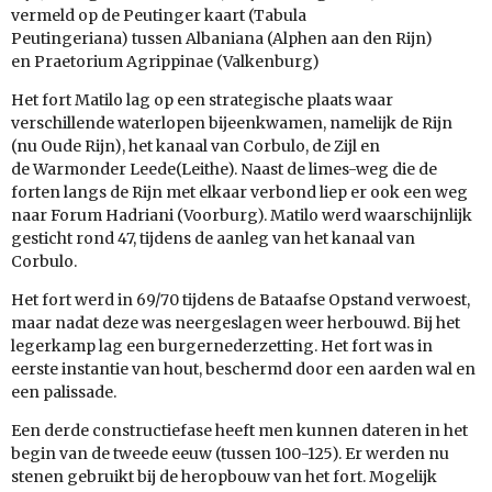
vermeld op de Peutinger kaart
(Tabula
Peutingeriana)
tussen
Albaniana
(
Alphen aan den Rijn
)
en
Praetorium Agrippinae
(
Valkenburg
)
Het fort Matilo lag op een strategische plaats waar
verschillende waterlopen bijeenkwamen, namelijk de Rijn
(nu Oude Rijn), het kanaal van Corbulo, de Zijl en
de Warmonder Leede(Leithe). Naast de limes-weg die de
forten langs de Rijn met elkaar verbond liep er ook een weg
naar Forum Hadriani (Voorburg). Matilo werd waarschijnlijk
gesticht rond 47, tijdens de aanleg van het kanaal van
Corbulo.
Het fort werd in 69/70 tijdens de Bataafse Opstand verwoest,
maar nadat deze was neergeslagen weer herbouwd. Bij het
legerkamp lag een burgernederzetting. Het fort was in
eerste instantie van hout, beschermd door een aarden wal en
een palissade.
Een derde constructiefase heeft men kunnen dateren in het
begin van de tweede eeuw (tussen 100-125). Er werden nu
stenen gebruikt bij de heropbouw van het fort. Mogelijk