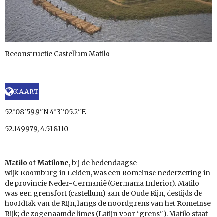
Reconstructie Castellum Matilo
KAART
52°08'59.9"N 4°31'05.2"E
52.149979, 4.518110
Matilo
of
Matilone
, bij de hedendaagse
wijk
Roomburg
in
Leiden
, was een
Romeinse
nederzetting in
de provincie Neder-Germanië (
Germania Inferior
). Matilo
was een grensfort
(castellum)
aan de
Oude Rijn
, destijds de
hoofdtak van de
Rijn
, langs de noordgrens van het
Romeinse
Rijk
; de zogenaamde
limes
(
Latijn
voor "grens"). Matilo staat