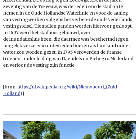
zeventig van de
17e eeuw, was de reden om de stad op te
nemen in de
Oude Hollandse Waterlinie
en voor de aanleg
van vestingwerken volgens het verbeterde
oud-Nederlands
vestingstelsel. Tientallen panden werden hiervoor gesloopt.
In
1697
werd het
stadhuis
gebouwd, over
de
inundatiesluis
heen, die daarmee was beschermd tegen
mogelijk verzet van ontevreden boeren als hun land onder
water zou worden gezet. In
1795
veroverden de Franse
troepen, onder leiding van
Daendels
en
Pichegru
Nederland,
en verloor de vesting zijn functie.
[bron:
https://nl.wikipedia.org/wiki/Nieuwpoort_(Zuid-
Holland)
]