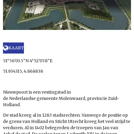
KAART
51°56'03.5"N 4°52'07.8"E
51.934315, 4.868838
Nieuwpoort
is een
vestingstad
in
de
Nederlandse
gemeente
Molenwaard, provincie
Zuid-
Holland.
De
stad
kreeg al in
1283
stadsrechten. Vanwege de positie op
de grens van Holland en
Sticht Utrecht
kreeg het veel strijd te
verduren. Al in
1402
belegerden de troepen van
Jan van
Arkel
de stad. De oorlog tegen
Lodewijk XIV, in de jaren