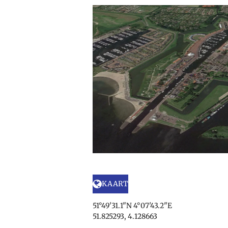
KAART
51°49'31.1"N 4°07'43.2"E
51.825293, 4.128663