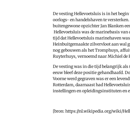
De vesting Hellevoetsluis is in het begi
oorlogs- en handelshaven te versterken.
buitengewone opzichter Jan Blanken een
Hellevoetsluis was de marinebasis van d
tijd dat Hellevoetsluis marinehaven was 
Heinbuitgemaakte zilvervloot aan wal ge
nog gebouwen als het Tromphuys, affuit
Ruyterhuys, vernoemd naar Michiel de 
De vesting was in die tijd belangrijk als
eeuw bleef deze positie gehandhaafd. Do
Voorne werd gegraven was er een levend
Rotterdam, daarnaast had Hellevoetslui
instellingen en opleidingsinstituten en e
[bron: https://nl.wikipedia.org/wiki/Hel