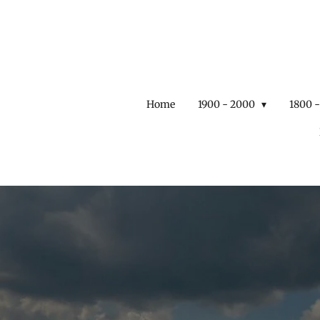
Ga
direct
naar
de
hoofdinhoud
Home
1900 - 2000
1800 -