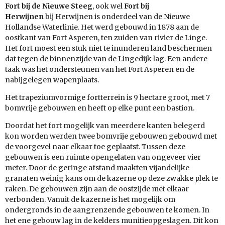
Fort bij de Nieuwe Steeg
, ook wel
Fort bij
Herwijnen
bij
Herwijnen
is onderdeel van de
Nieuwe
Hollandse Waterlinie
. Het werd gebouwd in 1878 aan de
oostkant van
Fort Asperen
, ten zuiden van rivier de
Linge
.
Het fort moest een stuk niet te
inunderen
land beschermen
dat tegen de binnenzijde van de Lingedijk lag. Een andere
taak was het ondersteunen van het Fort Asperen en de
nabijgelegen wapenplaats.
Het
trapeziumvormige
fortterrein is 9
hectare
groot, met 7
bomvrije gebouwen en heeft op elke punt een
bastion.
Doordat het fort mogelijk van meerdere kanten belegerd
kon worden werden twee bomvrije gebouwen gebouwd met
de voorgevel naar elkaar toe geplaatst. Tussen deze
gebouwen is een ruimte opengelaten van ongeveer vier
meter. Door de geringe afstand maakten vijandelijke
granaten weinig kans om de kazerne op deze zwakke plek te
raken. De gebouwen zijn aan de oostzijde met elkaar
verbonden. Vanuit de kazerne is het mogelijk om
ondergronds in de aangrenzende gebouwen te komen. In
het ene gebouw lag in de
kelders
munitieopgeslagen. Dit kon