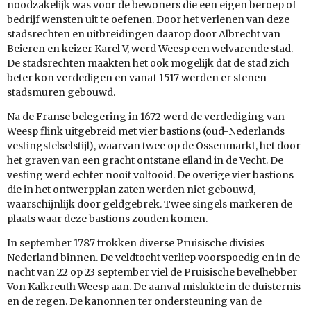
noodzakelijk was voor de bewoners die een eigen beroep of
bedrijf wensten uit te oefenen. Door het verlenen van deze
stadsrechten en uitbreidingen daarop door Albrecht van
Beieren en keizer Karel V, werd Weesp een welvarende stad.
De stadsrechten maakten het ook mogelijk dat de stad zich
beter kon verdedigen en vanaf 1517 werden er stenen
stadsmuren gebouwd.
Na de Franse belegering in 1672 werd de verdediging van
Weesp flink uitgebreid met vier bastions (oud-Nederlands
vestingstelselstijl), waarvan twee op de Ossenmarkt, het door
het graven van een gracht ontstane eiland in de Vecht. De
vesting werd echter nooit voltooid. De overige vier bastions
die in het ontwerpplan zaten werden niet gebouwd,
waarschijnlijk door geldgebrek. Twee singels markeren de
plaats waar deze bastions zouden komen.
In september 1787 trokken diverse Pruisische divisies
Nederland binnen. De veldtocht verliep voorspoedig en in de
nacht van 22 op 23 september viel de Pruisische bevelhebber
Von Kalkreuth Weesp aan. De aanval mislukte in de duisternis
en de regen. De kanonnen ter ondersteuning van de