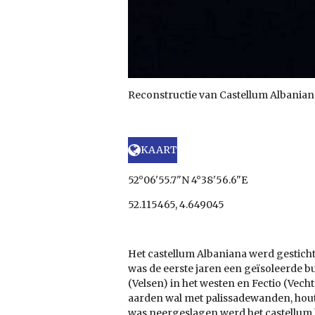
Reconstructie van Castellum Albanian
KAART
52°06'55.7"N 4°38'56.6"E
52.115465, 4.649045
Het castellum Albaniana werd gesticht 
was de eerste jaren een geïsoleerde b
(Velsen) in het westen en Fectio (Vec
aarden wal met palissadewanden, hout
was neergeslagen werd het castellum 