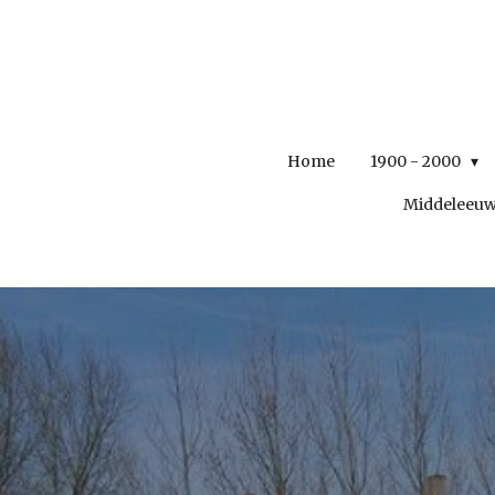
Ga
direct
naar
de
hoofdinhoud
Home
1900 - 2000
Middeleeu