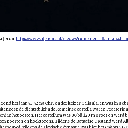
a [bron:
https://www.alphens.nl/nieuws/romeinen-albaniana.htm
rond het jaar 41-42 na Chr., onder keizer Caligula, en was in gebr
uitenpost: de dichtstbijzijnde Romeinse castella waren Praetor
hten) in het oosten. Het castellum was 80 bij 120 m groot en we
en poorten en hoektorens. Tijdens de Bataafse Opstand werd Al
herbouwd. Tijdens de Flavische dynastie was hier het
Cohors VI B