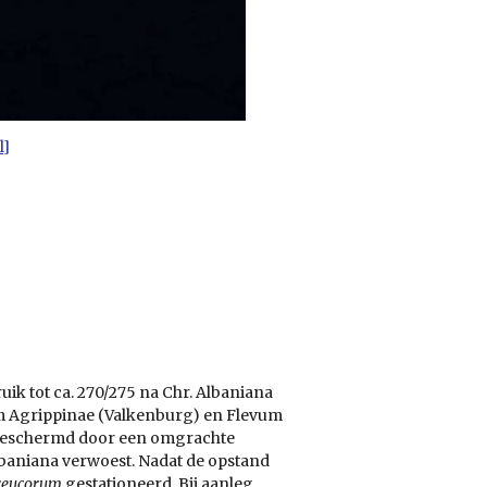
l]
uik tot ca. 270/275 na Chr. Albaniana
ium Agrippinae (Valkenburg) en Flevum
rd beschermd door een omgrachte
baniana verwoest. Nadat de opstand
reucorum
gestationeerd. Bij aanleg