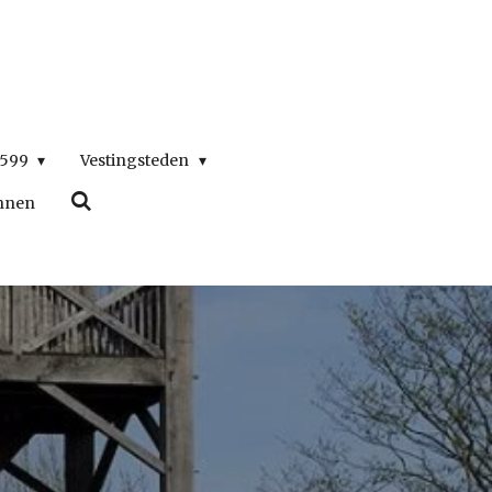
1599
Vestingsteden
nnen