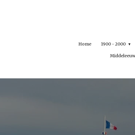
Ga
direct
naar
de
hoofdinhoud
Home
1900 - 2000
Middeleeu