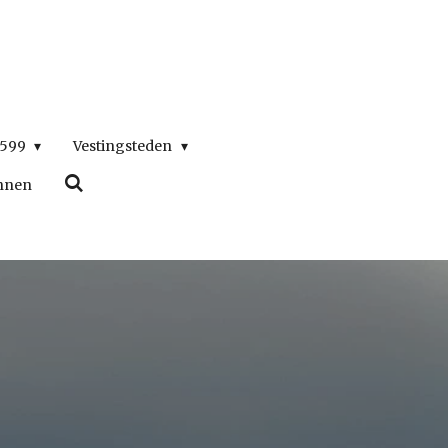
1599
Vestingsteden
nnen