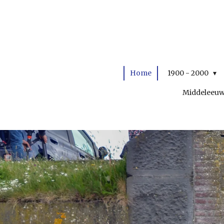
Ga
direct
naar
de
hoofdinhoud
Home
1900 - 2000
Middeleeu