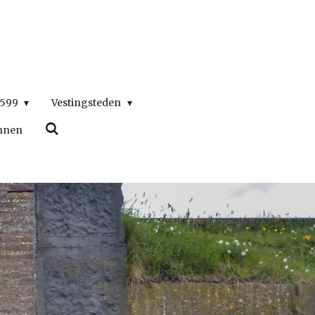
1599
Vestingsteden
nnen