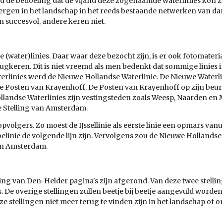
ijd de bedoeling dat de vijand deze zogenaamde waterlinies kon z
ergen in het landschap in het reeds bestaande netwerken van da
succesvol, andere keren niet.
ze (water)linies. Daar waar deze bezocht zijn, is er ook fotomater
eren. Dit is niet vreemd als men bedenkt dat sommige linies in
erlinies werd de Nieuwe Hollandse Waterlinie. De Nieuwe Waterli
j de Posten van Krayenhoff. De Posten van Krayenhoff op zijn beur
landse Waterlinies zijn vestingsteden zoals Weesp, Naarden 
 Stelling van Amsterdam.
opvolgers. Zo moest de IJssellinie als eerste linie een opmars v
belinie de volgende lijn zijn. Vervolgens zou de Nieuwe Hollandse
van Amsterdam.
ng van Den-Helder pagina's zijn afgerond. Van deze twee stelling
De overige stellingen zullen beetje bij beetje aangevuld worden. 
ze stellingen niet meer terug te vinden zijn in het landschap of