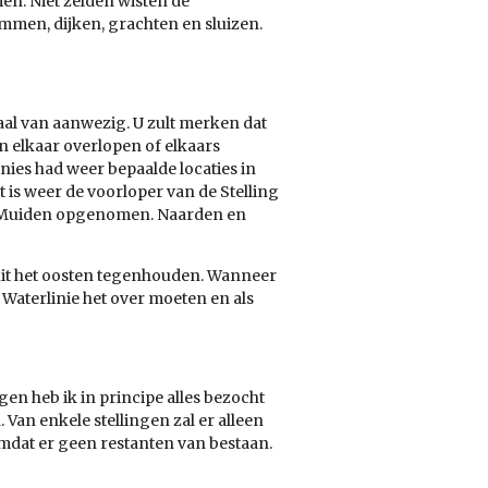
ien. Niet zelden wisten de
mmen, dijken, grachten en sluizen.
iaal van aanwezig. U zult merken dat
 elkaar overlopen of elkaars
nies had weer bepaalde locaties in
t is weer de voorloper van de Stelling
en Muiden opgenomen. Naarden en
anuit het oosten tegenhouden. Wanneer
 Waterlinie het over moeten en als
en heb ik in principe alles bezocht
Van enkele stellingen zal er alleen
 omdat er geen restanten van bestaan.