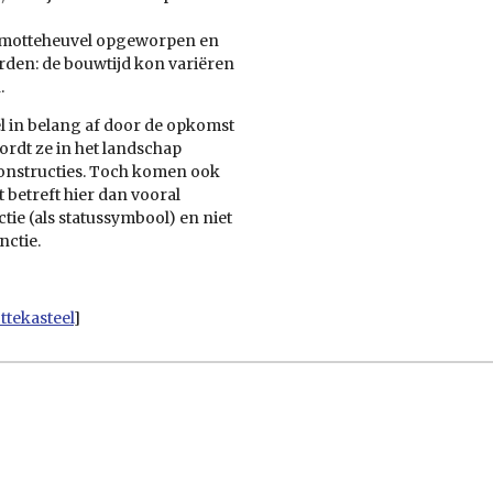
n motteheuvel opgeworpen en
den: de bouwtijd kon variëren
.
l in belang af door de opkomst
rdt ze in het landschap
nstructies. Toch komen ook
 betreft hier dan vooral
tie (als statussymbool) en niet
nctie.
ttekasteel
]