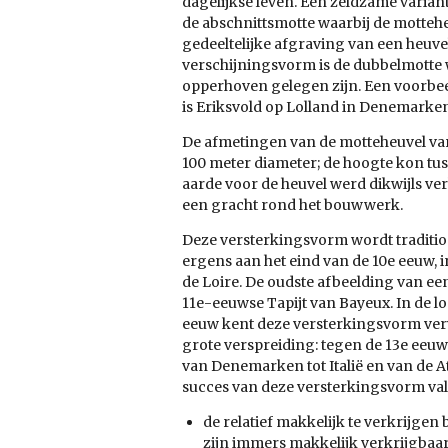
dagelijkse leven. Een zeldzame variant
de abschnittsmotte waarbij de motteh
gedeeltelijke afgraving van een heuv
verschijningsvorm is de dubbelmotte w
opperhoven gelegen zijn. Een voorbe
is Eriksvold op Lolland in Denemarken
De afmetingen van de motteheuvel va
100 meter diameter; de hoogte kon tu
aarde voor de heuvel werd dikwijls ve
een gracht rond het bouwwerk.
Deze versterkingsvorm wordt traditio
ergens aan het eind van de 10e eeuw, i
de Loire. De oudste afbeelding van ee
11e-eeuwse Tapijt van Bayeux. In de lo
eeuw kent deze versterkingsvorm ver
grote verspreiding: tegen de 13e eeu
van Denemarken tot Italië en van de At
succes van deze versterkingsvorm valt
de relatief makkelijk te verkrijge
zijn immers makkelijk verkrijgbaar,