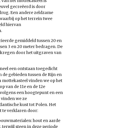
 van het mottekasteel is
euvel gecreëerd is door
elrug. Een andere zeldzame
aarbij op het terrein twee
eld hiervan
.
rieerde gemiddeld tussen 20 en
ssen 3 en 20 meter bedragen. De
rkregen door het uitgraven van
neel een ontstaan toegedicht
n de gebieden tussen de Rijn en
n mottekasteel vinden we op het
op van de 11e en de 12e
volgens een hoogtepunt en een
w vinden we ze
lantische kust tot Polen. Het
 te verklaren door:
n bouwmaterialen: hout en aarde
 terwijl steen in deze periode