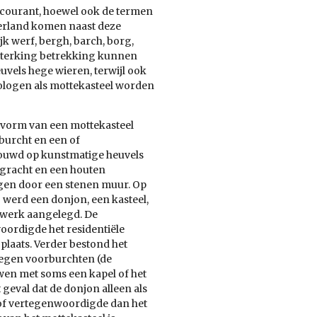
e courant, hoewel ook de termen
erland komen naast deze
k werf, bergh, barch, borg,
ersterking betrekking kunnen
uvels hege wieren, terwijl ook
ologen als mottekasteel worden
vorm van een mottekasteel
burcht en een of
ouwd op kunstmatige heuvels
gracht en een houten
ngen door een stenen muur. Op
 werd een donjon, een kasteel,
swerk aangelegd. De
oordigde het residentiële
e plaats. Verder bestond het
legen voorburchten (de
wen met soms een kapel of het
 geval dat de donjon alleen als
hof vertegenwoordigde dan het