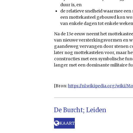
duur is, en
de relatieve snelheid waarmee ee
een mottekasteel gebouwd kon wor
van enkele dagen tot enkele weken
Na de 13e eeuw neemt het mottekastee
van nieuwe versterkingsvormen en wo
gaandeweg vervangen door stenen co
later nog mottekastelen voor, maar het
constructies met een symbolische func
langer met een dominante militaire fu
[Bron:
https://nl.wikipedia.org/wiki/Mo
De Burcht; Leiden
KAART