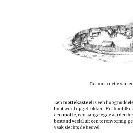
Reconstructie van e
Een
mottekasteel
is een hoogmiddele
hout werd opgetrokken. Het hoofdken
een
motte
, een aangelegde aarden heu
bestond veelal uit een torenvormig g
vaak slechts de heuvel.