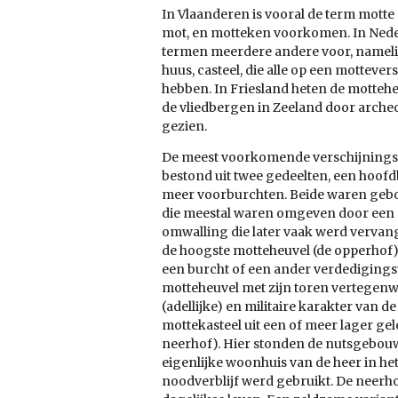
In Vlaanderen is vooral de term mott
mot, en motteken voorkomen. In Ned
termen meerdere andere voor, namelij
huus, casteel, die alle op een mottev
hebben. In Friesland heten de mottehe
de vliedbergen in Zeeland door arche
gezien.
De meest voorkomende verschijnings
bestond uit twee gedeelten, een hoofd
meer voorburchten. Beide waren geb
die meestal waren omgeven door een 
omwalling die later vaak werd verva
de hoogste motteheuvel (de opperhof)
een burcht of een ander verdediging
motteheuvel met zijn toren vertegenw
(adellijke) en militaire karakter van d
mottekasteel uit een of meer lager ge
neerhof). Hier stonden de nutsgebou
eigenlijke woonhuis van de heer in het
noodverblijf werd gebruikt. De neer