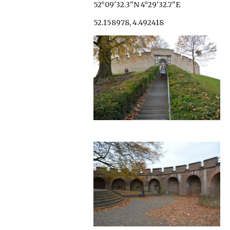
52°09'32.3"N 4°29'32.7"E
52.158978, 4.492418