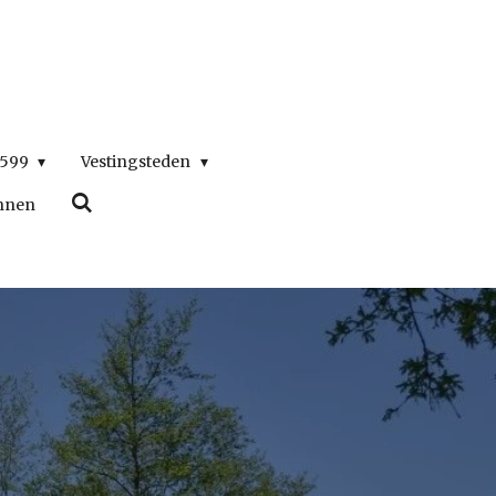
1599
Vestingsteden
nnen