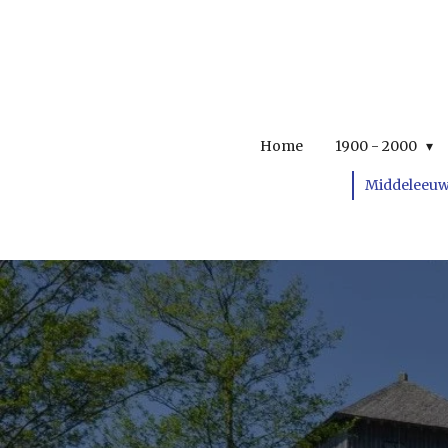
Ga
direct
naar
de
hoofdinhoud
Home
1900 - 2000
Middeleeu