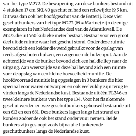
van het type M272. De bewapening van deze bunkers bestond uit
4 stukken 17 cm SKL40 geschut en had een reikwijdte 19,5 km.
Dit was dan ook het hoofdgeschut van de Batterij. Deze vier
geschutbunkers van het type M272 (M = Marine) zijn de enige
exemplaren in het Nederlandse deel van de Atlantikwall. De
M272 die uit 760 kubieke meter bestaat. Bestaat voor een groot
deel uit de ruimte waar het geschut stond. Onder deze ruimte
bevond zich een kelder die werd gebruikt voor de opslag van
reeds afgeschoten hulzen, een zogenoemde hulzenput. Aan de
achterzijde van de bunker bevond zich een hal die liep naar de
uitgang. Aan weerszijde van deze hal bevond zich een ruimte
voor de opslag van een kleine hoeveelheid munitie. De
hoofdvoorraad munitie lag opgeslagen in 3 bunkers die hier
speciaal voor waren ontworpen en ook veelvuldig zijn terug te
vinden langs de Nederlandse kust. Bestaande uit één FL246 en
twee kleinere bunkers van het type 134. Voor het flankerende
geschut werden er twee geschutbunkers gebouwd bestaande uit
een 612 en een 681. Deze bunkers lagen langs het strand en
konden zodoende ook het stand onder vuur nemen. Beide
bunkers zijn gesloopt zoals bijna alle flankerende
geschutbunkers langs de Nederlandse kust.