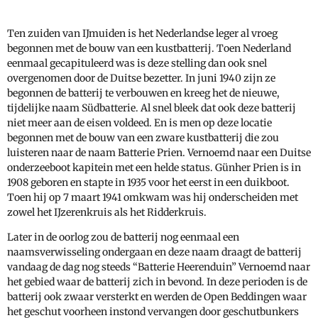
Ten zuiden van IJmuiden is het Nederlandse leger al vroeg
begonnen met de bouw van een kustbatterij. Toen Nederland
eenmaal gecapituleerd was is deze stelling dan ook snel
overgenomen door de Duitse bezetter. In juni 1940 zijn ze
begonnen de batterij te verbouwen en kreeg het de nieuwe,
tijdelijke naam Südbatterie. Al snel bleek dat ook deze batterij
niet meer aan de eisen voldeed. En is men op deze locatie
begonnen met de bouw van een zware kustbatterij die zou
luisteren naar de naam Batterie Prien. Vernoemd naar een Duitse
onderzeeboot kapitein met een helde status. Günher Prien is in
1908 geboren en stapte in 1935 voor het eerst in een duikboot.
Toen hij op 7 maart 1941 omkwam was hij onderscheiden met
zowel het IJzerenkruis als het Ridderkruis.
Later in de oorlog zou de batterij nog eenmaal een
naamsverwisseling ondergaan en deze naam draagt de batterij
vandaag de dag nog steeds “Batterie Heerenduin” Vernoemd naar
het gebied waar de batterij zich in bevond. In deze perioden is de
batterij ook zwaar versterkt en werden de Open Beddingen waar
het geschut voorheen instond vervangen door geschutbunkers