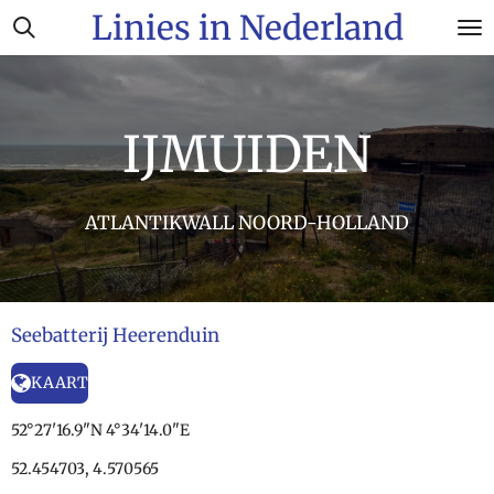
Linies in Nederland
Ga
direct
naar
de
hoofdinhoud
IJMUIDEN
ATLANTIKWALL NOORD-HOLLAND
Seebatterij Heerenduin
KAART
52°27'16.9"N 4°34'14.0"E
52.454703, 4.570565