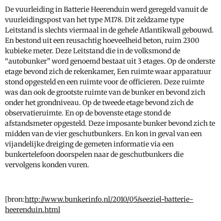
De vuurleiding in Batterie Heerenduin werd geregeld vanuit de
vuurleidingspost van het type M178. Dit zeldzame type
Leitstand is slechts viermaal in de gehele Atlantikwall gebouwd.
En bestond uit een reusachtig hoeveelheid beton, ruim 2300
kubieke meter. Deze Leitstand die in de volksmond de
“autobunker” word genoemd bestaat uit 3 etages. Op de onderste
etage bevond zich de rekenkamer, Een ruimte waar apparatuur
stond opgesteld en een ruimte voor de officieren. Deze ruimte
was dan ook de grootste ruimte van de bunker en bevond zich
onder het grondniveau. Op de tweede etage bevond zich de
observatieruimte. En op de bovenste etage stond de
afstandsmeter opgesteld. Deze imposante bunker bevond zich te
midden van de vier geschutbunkers. En kon in geval van een
vijandelijke dreiging de gemeten informatie via een
bunkertelefoon doorspelen naar de geschutbunkers die
vervolgens konden vuren.
[bron:
http://www.bunkerinfo.nl/2010/05/seeziel-batterie-
heerenduin.html