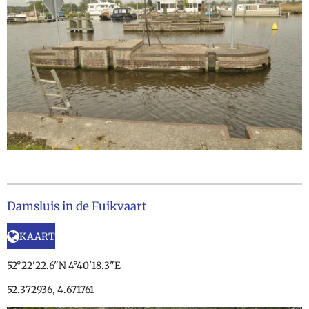
Damsluis in de Fuikvaart
KAART
52°22'22.6"N 4°40'18.3"E
52.372936, 4.671761