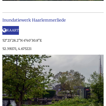
Inundatiewerk Haarlemmerliede
KAART
52°23'28.2"N 4°40'30.8"E
52.391171, 4.675221