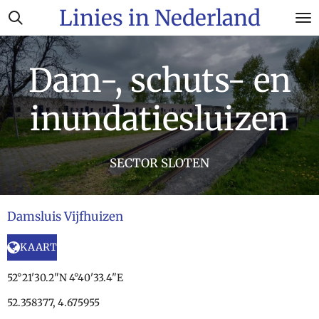
Linies in Nederland
Ga
direct
naar
de
Dam-, schuts- en
hoofdinhoud
inundatiesluizen
SECTOR SLOTEN
Damsluis Vijfhuizen
KAART
52°21'30.2"N 4°40'33.4"E
52.358377, 4.675955