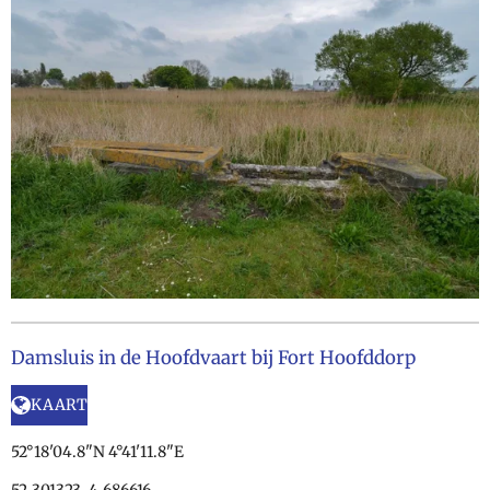
Damsluis in de Hoofdvaart bij Fort Hoofddorp
KAART
52°18'04.8"N 4°41'11.8"E
52.301323, 4.686616