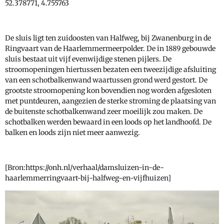
52.378771, 4.755763
De sluis ligt ten zuidoosten van Halfweg, bij Zwanenburg in de
Ringvaart van de Haarlemmermeerpolder. De in 1889 gebouwde
sluis bestaat uit vijf evenwijdige stenen pijlers. De
stroomopeningen hiertussen bezaten een tweezijdige afsluiting
van een schotbalkenwand waartussen grond werd gestort. De
grootste stroomopening kon bovendien nog worden afgesloten
met puntdeuren, aangezien de sterke stroming de plaatsing van
de buitenste schotbalkenwand zeer moeilijk zou maken. De
schotbalken werden bewaard in een loods op het landhoofd. De
balken en loods zijn niet meer aanwezig.
[Bron:https://onh.nl/verhaal/damsluizen-in-de-
haarlemmerringvaart-bij-halfweg-en-vijfhuizen]