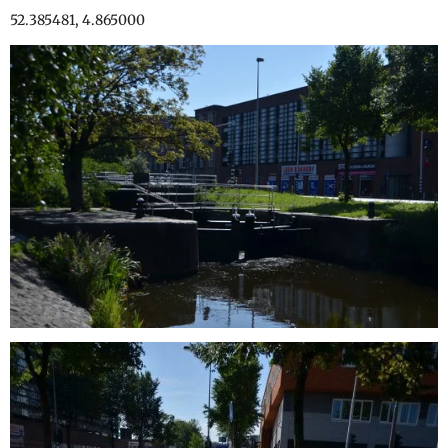
52.385481, 4.865000