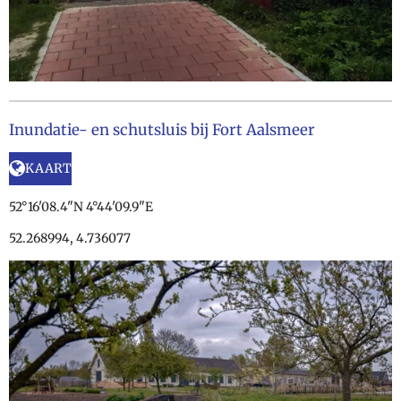
Inundatie- en schutsluis bij Fort Aalsmeer
KAART
52°16'08.4"N 4°44'09.9"E
52.268994, 4.736077