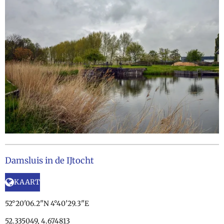
Damsluis in de IJtocht
KAART
52°20'06.2"N 4°40'29.3"E
52.335049, 4.674813