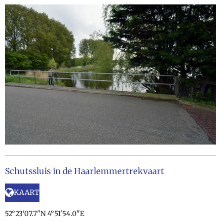
Schutssluis in de Haarlemmertrekvaart
KAART
52°23'07.7"N 4°51'54.0"E