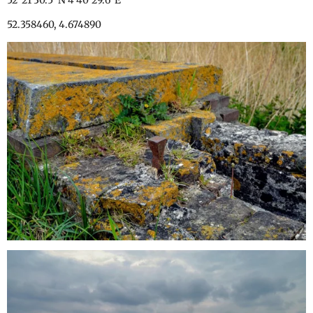
52°21'30.5"N 4°40'29.6"E
52.358460, 4.674890