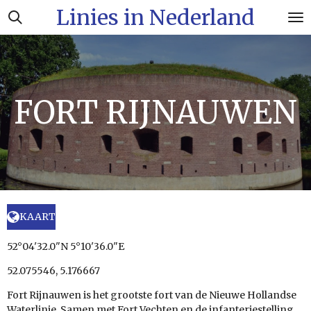
Linies in Nederland
Ga
direct
naar
de
hoofdinhoud
FORT RIJNAUWEN
KAART
52°04'32.0"N 5°10'36.0"E
52.075546, 5.176667
Fort Rijnauwen is het grootste fort van de Nieuwe Hollandse
Waterlinie. Samen met Fort Vechten en de infanteriestelling