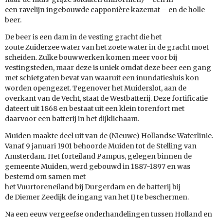
een ravelijn ingebouwde capponière kazemat – en de holle
beer.
De beer is een dam in de vesting gracht die het
zoute Zuiderzee water van het zoete water in de gracht moet
scheiden. Zulke bouwwerken komen meer voor bij
vestingsteden, maar deze is uniek omdat deze beer een gang
met schietgaten bevat van waaruit een inundatiesluis kon
worden opengezet. Tegenover het Muiderslot, aan de
overkant van de Vecht, staat de Westbatterij. Deze fortificatie
dateert uit 1868 en bestaat uit een klein torenfort met
daarvoor een batterij in het dijklichaam.
Muiden maakte deel uit van de (Nieuwe) Hollandse Waterlinie.
Vanaf 9 januari 1901 behoorde Muiden tot de Stelling van
Amsterdam. Het forteiland Pampus, gelegen binnen de
gemeente Muiden, werd gebouwd in 1887-1897 en was
bestemd om samen met
het Vuurtoreneiland bij Durgerdam en de batterij bij
de Diemer Zeedijk de ingang van het IJ te beschermen.
Na een eeuw vergeefse onderhandelingen tussen Holland en