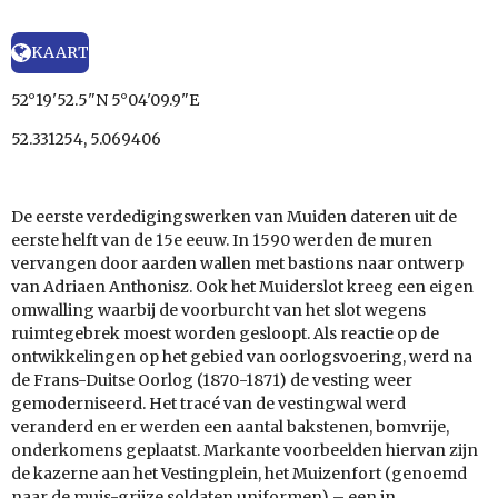
KAART
52°19'52.5"N 5°04'09.9"E
52.331254, 5.069406
De eerste verdedigingswerken van Muiden dateren uit de
eerste helft van de 15e eeuw. In 1590 werden de muren
vervangen door aarden wallen met bastions naar ontwerp
van Adriaen Anthonisz. Ook het Muiderslot kreeg een eigen
omwalling waarbij de voorburcht van het slot wegens
ruimtegebrek moest worden gesloopt. Als reactie op de
ontwikkelingen op het gebied van oorlogsvoering, werd na
de Frans-Duitse Oorlog (1870-1871) de vesting weer
gemoderniseerd. Het tracé van de vestingwal werd
veranderd en er werden een aantal bakstenen, bomvrije,
onderkomens geplaatst. Markante voorbeelden hiervan zijn
de kazerne aan het Vestingplein, het Muizenfort (genoemd
naar de muis-grijze soldaten uniformen) – een in