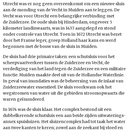
Utrecht was er nog geen overeenkomst om een nieuwe sluis
aan de monding van de Vecht in Muiden aan te leggen. De
Vecht was voor Utrecht een belangrijke verbinding met
de Zuiderzee. De oude sluis bij Hinderdam, ongeveer 5
kilometer landinwaarts, was in 1437 aangelegd en stond
onder controle van Utrecht. Toen in 1672 Utrecht was bezet
door het Franse leger, greep Holland haar kans en werd
begonnen met de bouw van de sluis in Muiden.
De sluis had drie primaire taken: een schutsluis voor het
scheepvaartverkeer tussen de Zuiderzee en Vecht, de
verdediging van het land tegen de Zuiderzee en een militaire
functie. Muiden maakte deel uit van de Hollandse Waterlinie.
In geval van inundaties was de beheersing van de inlaat van
Zuiderzeewater essentieel. De sluis voorkwam ook het
wegstromen van water uit die gebieden stroomopwaarts die
waren geïnundeerd.
In 1674 was de sluis klaar. Het complex bestond uit een
dubbelkerende schutsluis een aan beide zijden uitwaterings-
annex spuisluizen. Het sluizencomplex had tot taak het water
aan twee kanten te keren; zowel aan de zeekant bij vloed en