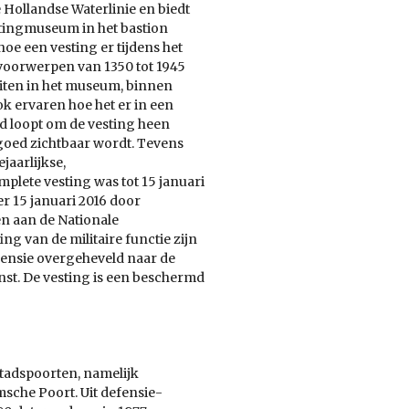
 Hollandse Waterlinie en biedt
tingmuseum in het bastion
oe een vesting er tijdens het
 voorwerpen van 1350 tot 1945
eiten in het museum, binnen
k ervaren hoe het er in een
ad loopt om de vesting heen
oed zichtbaar wordt. Tevens
jaarlijkse,
mplete vesting was tot 15 januari
r 15 januari 2016 door
n aan de Nationale
g van de militaire functie zijn
fensie overgeheveld naar de
nst. De vesting is een beschermd
stadspoorten, namelijk
sche Poort. Uit defensie-