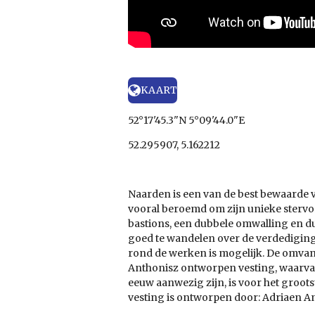
KAART
52°17'45.3"N 5°09'44.0"E
52.295907, 5.162212
Naarden is een van de best bewaarde 
vooral beroemd om zijn unieke stervor
bastions, een dubbele omwalling en du
goed te wandelen over de verdedigin
rond de werken is mogelijk. De omvan
Anthonisz ontworpen vesting, waarvan
eeuw aanwezig zijn, is voor het grootst
vesting is ontworpen door: Adriaen A