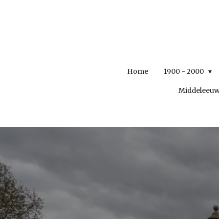
Ga
direct
naar
de
hoofdinhoud
Home
1900 - 2000
Middeleeu