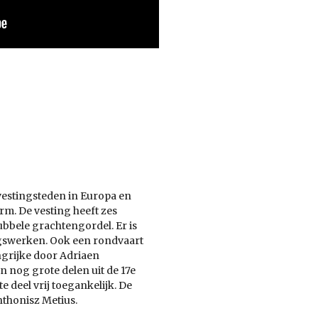
vestingsteden in Europa en
m. De vesting heeft zes
bbele grachtengordel. Er is
gswerken. Ook een rondvaart
grijke door Adriaen
 nog grote delen uit de 17e
e deel vrij toegankelijk. De
nthonisz Metius.