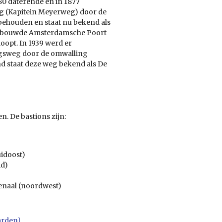
80 daterende en in 1877
g (Kapitein Meyerweg) door de
behouden en staat nu bekend als
 gebouwde Amsterdamsche Poort
oopt. In 1939 werd er
ngsweg door de omwalling
d staat deze weg bekend als De
en. De bastions zijn:
idoost)
id)
enaal (noordwest)
arden]