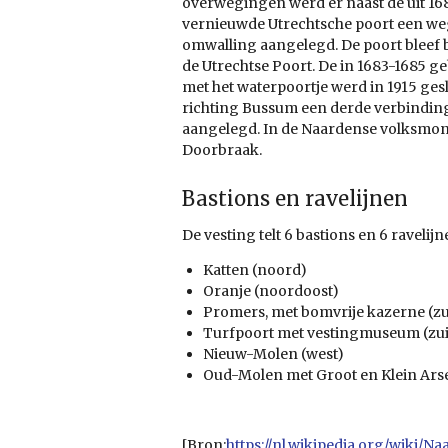
overwegingen werd er naast de uit 16
vernieuwde Utrechtsche poort een we
omwalling aangelegd. De poort bleef 
de Utrechtse Poort. De in 1683-1685
met het waterpoortje werd in 1915 gesl
richting Bussum een derde verbindi
aangelegd. In de Naardense volksmon
Doorbraak.
Bastions en ravelijnen
De vesting telt 6 bastions en 6 ravelijn
Katten (noord)
Oranje (noordoost)
Promers, met bomvrije kazerne (zu
Turfpoort met vestingmuseum (zu
Nieuw-Molen (west)
Oud-Molen met Groot en Klein Ars
[Bron:
https://nl.wikipedia.org/wiki/Na