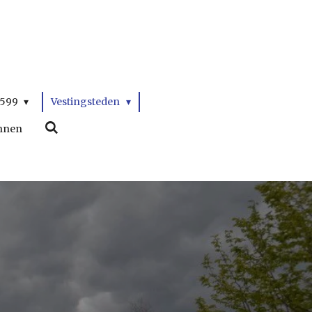
1599
Vestingsteden
nnen