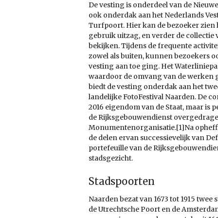
De vesting is onderdeel van de Nieuwe
ook onderdak aan het Nederlands Ves
Turfpoort. Hier kan de bezoeker zien h
gebruik uitzag, en verder de collectie
bekijken. Tijdens de frequente activit
zowel als buiten, kunnen bezoekers oo
vesting aan toe ging. Het Waterliniep
waardoor de omvang van de werken g
biedt de vesting onderdak aan het twee
landelijke FotoFestival Naarden. De co
2016 eigendom van de Staat, maar is pe
de Rijksgebouwendienst overgedrage
Monumentenorganisatie.[1]Na opheffin
de delen ervan successievelijk van De
portefeuille van de Rijksgebouwendie
stadsgezicht.
Stadspoorten
Naarden bezat van 1673 tot 1915 twee 
de Utrechtsche Poort en de Amsterdam