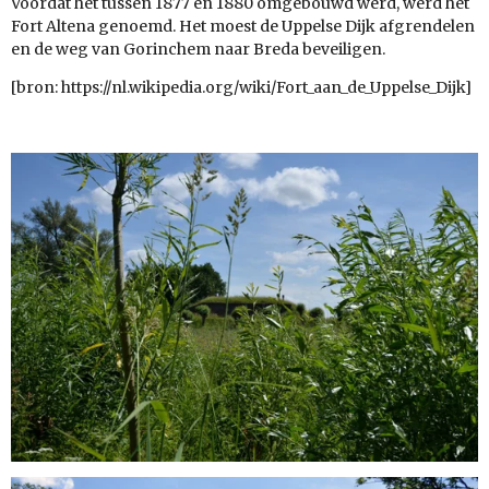
Voordat het tussen
1877
en
1880
omgebouwd werd, werd het
Fort Altena genoemd. Het moest de Uppelse Dijk afgrendelen
en de weg van
Gorinchem
naar
Breda
beveiligen.
[bron: https://nl.wikipedia.org/wiki/Fort_aan_de_Uppelse_Dijk]