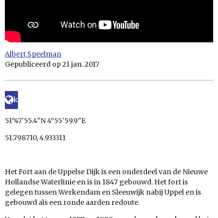
Albert Speelman
Gepubliceerd op 21 jan. 2017
k
51°47'55.4"N 4°55'59.9"E
51.798710, 4.933311
Het
Fort aan de Uppelse Dijk
is een onderdeel van de
Nieuwe
Hollandse Waterlinie
en is in
1847
gebouwd. Het fort is
gelegen tussen
Werkendam
en
Sleeuwijk
nabij
Uppel
en is
gebouwd als een ronde aarden
redoute.