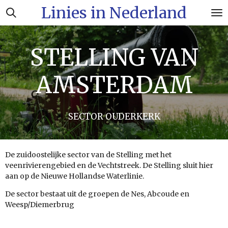
Linies in Nederland
Ga
direct
naar
de
STELLING VAN
hoofdinhoud
AMSTERDAM
SECTOR OUDERKERK
De zuidoostelijke sector van de Stelling met het
veenrivierengebied en de Vechtstreek. De Stelling sluit hier
aan op de Nieuwe Hollandse Waterlinie.
De sector bestaat uit de groepen de Nes, Abcoude en
Weesp/Diemerbrug