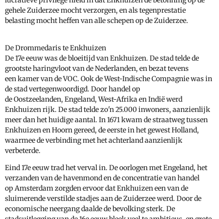
gehele Zuiderzee mocht verzorgen, en als tegenprestatie
belasting mocht heffen van alle schepen op de Zuiderzee.
De Drommedaris te Enkhuizen
De 17e eeuw was de bloeitijd van Enkhuizen. De stad telde de
grootste haringvloot van de Nederlanden, en bezat tevens
een kamer van de VOC. Ook de West-Indische Compagnie was in
de stad vertegenwoordigd. Door handel op
de Oostzeelanden, Engeland, West-Afrika en Indië werd
Enkhuizen rijk. De stad telde zo'n 25.000 inwoners, aanzienlijk
meer dan het huidige aantal. In 1671 kwam de straatweg tussen
Enkhuizen en Hoorn gereed, de eerste in het gewest Holland,
waarmee de verbinding met het achterland aanzienlijk
verbeterde.
Eind 17e eeuw trad het verval in. De oorlogen met Engeland, het
verzanden van de havenmond en de concentratie van handel
op Amsterdam zorgden ervoor dat Enkhuizen een van de
sluimerende verstilde stadjes aan de Zuiderzee werd. Door de
economische neergang daalde de bevolking sterk. De
stadsuitlegging van de 16e eeuw bleek veel te ambitieus, en grote