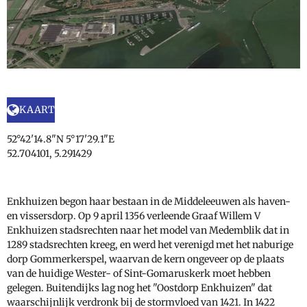
KAART
52°42'14.8"N 5°17'29.1"E
52.704101, 5.291429
Enkhuizen begon haar bestaan in de Middeleeuwen als haven-
en vissersdorp. Op 9 april 1356 verleende Graaf Willem V
Enkhuizen stadsrechten naar het model van Medemblik dat in
1289 stadsrechten kreeg, en werd het verenigd met het naburige
dorp Gommerkerspel, waarvan de kern ongeveer op de plaats
van de huidige Wester- of Sint-Gomaruskerk moet hebben
gelegen. Buitendijks lag nog het "Oostdorp Enkhuizen" dat
waarschijnlijk verdronk bij de stormvloed van 1421. In 1422