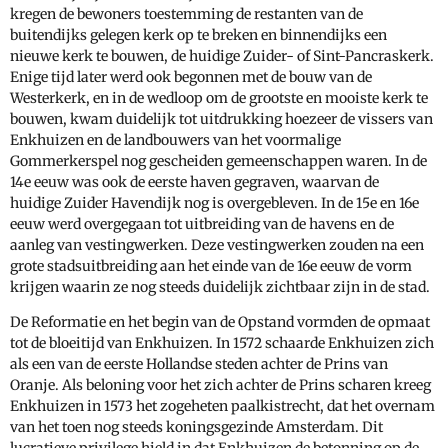
kregen de bewoners toestemming de restanten van de
buitendijks gelegen kerk op te breken en binnendijks een
nieuwe kerk te bouwen, de huidige Zuider- of Sint-Pancraskerk.
Enige tijd later werd ook begonnen met de bouw van de
Westerkerk, en in de wedloop om de grootste en mooiste kerk te
bouwen, kwam duidelijk tot uitdrukking hoezeer de vissers van
Enkhuizen en de landbouwers van het voormalige
Gommerkerspel nog gescheiden gemeenschappen waren. In de
14e eeuw was ook de eerste haven gegraven, waarvan de
huidige Zuider Havendijk nog is overgebleven. In de 15e en 16e
eeuw werd overgegaan tot uitbreiding van de havens en de
aanleg van vestingwerken. Deze vestingwerken zouden na een
grote stadsuitbreiding aan het einde van de 16e eeuw de vorm
krijgen waarin ze nog steeds duidelijk zichtbaar zijn in de stad.
De Reformatie en het begin van de Opstand vormden de opmaat
tot de bloeitijd van Enkhuizen. In 1572 schaarde Enkhuizen zich
als een van de eerste Hollandse steden achter de Prins van
Oranje. Als beloning voor het zich achter de Prins scharen kreeg
Enkhuizen in 1573 het zogeheten paalkistrecht, dat het overnam
van het toen nog steeds koningsgezinde Amsterdam. Dit
lucratieve privilege hield in dat Enkhuizen de betonning op de