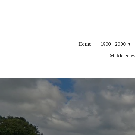
Ga
direct
naar
de
hoofdinhoud
Home
1900 - 2000
Middeleeu