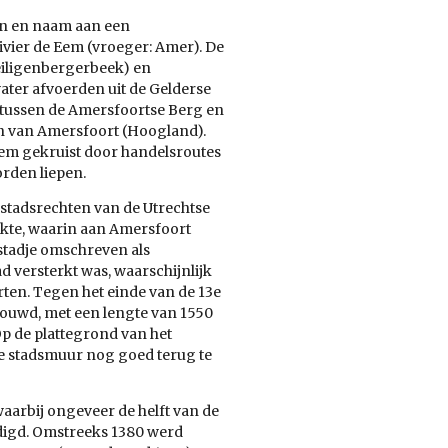
an en naam aan een
ivier de Eem (vroeger: Amer). De
iligenbergerbeek) en
water afvoerden uit de Gelderse
e tussen de Amersfoortse Berg en
n van Amersfoort (Hoogland).
Eem gekruist door handelsroutes
orden liepen.
 stadsrechten van de Utrechtse
akte, waarin aan Amersfoort
stadje omschreven als
d versterkt was, waarschijnlijk
rten. Tegen het einde van de 13e
ouwd, met een lengte van 1550
p de plattegrond van het
e stadsmuur nog goed terug te
waarbij ongeveer de helft van de
digd. Omstreeks 1380 werd