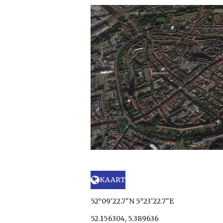
KAART
52°09'22.7"N 5°23'22.7"E
52.156304, 5.389636