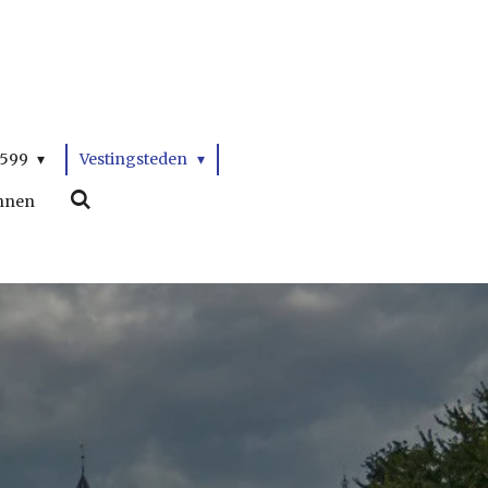
1599
Vestingsteden
nnen