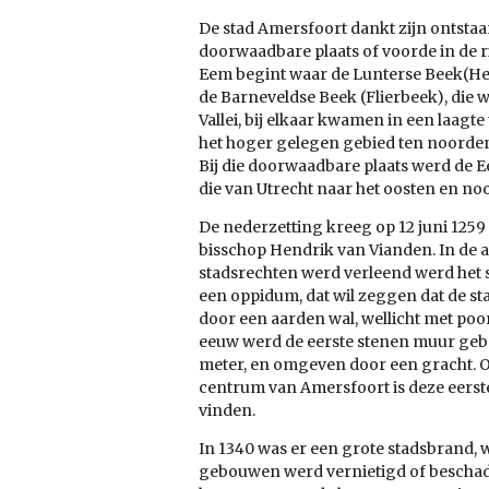
De stad Amersfoort dankt zijn ontsta
doorwaadbare plaats of voorde in de r
Eem begint waar de Lunterse Beek(He
de Barneveldse Beek (Flierbeek), die 
Vallei, bij elkaar kwamen in een laagt
het hoger gelegen gebied ten noorde
Bij die doorwaadbare plaats werd de 
die van Utrecht naar het oosten en no
De nederzetting kreeg op 12 juni 1259
bisschop Hendrik van Vianden. In de 
stadsrechten werd verleend werd het 
een oppidum, dat wil zeggen dat de sta
door een aarden wal, wellicht met poo
eeuw werd de eerste stenen muur geb
meter, en omgeven door een gracht. O
centrum van Amersfoort is deze eerst
vinden.
In 1340 was er een grote stadsbrand, 
gebouwen werd vernietigd of bescha