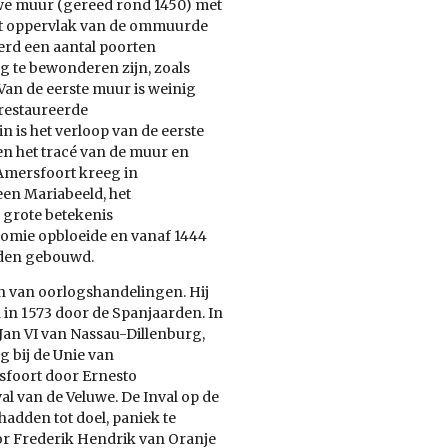
e muur (gereed rond 1450) met
het oppervlak van de ommuurde
erd een aantal poorten
g te bewonderen zijn, zoals
an de eerste muur is weinig
erestaureerde
 is het verloop van de eerste
n het tracé van de muur en
Amersfoort kreeg in
en Mariabeeld, het
grote betekenis
nomie opbloeide en vanaf 1444
den gebouwd.
den van oorlogshandelingen. Hij
 in 1573 door de Spanjaarden. In
an VI van Nassau-Dillenburg,
 bij de Unie van
sfoort door Ernesto
al van de Veluwe. De Inval op de
adden tot doel, paniek te
or Frederik Hendrik van Oranje