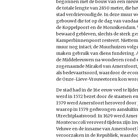
begonnen met de bouw van een nieuw
de totale lengte van 2850 meter, die 
stad verdrievoudigde. In deze muur w
gebouwd die tot op de dag van vandaa
de Koppelpoort en de Monnikendam. V
bewaard gebleven, slechts de sterk g
Kamperbinnenpoort resteert. Niettemin
muur nog intact; de Muurhuizen volge
maken gebruik van diens fundering. 
de Middeleeuwen na wonderen rond e
zogenaamde Mirakel van Amersfoort, 
als bedevaartsoord, waardoor de eco
de Onze-Lieve-Vrouwetoren kon wor
De stad had in de 16e eeuw veel te lij
werd in 1572 bezet door de staatsen en
1579 werd Amersfoort heroverd door J
waarop in 1579 gedwongen aansluiting
Utrechtplaatsvond. In 1629 werd Amer
Montecuccoli veroverd tijdens zijn Inv
Veluwe en de inname van Amersfoort h
veroorzaken in de Republiek, waardo