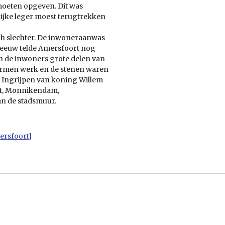
moeten opgeven. Dit was
lijke leger moest terugtrekken
ch slechter. De inwoneraanwas
e eeuw telde Amersfoort nog
 de inwoners grote delen van
 armen werk en de stenen waren
. Ingrijpen van koning Willem
rt, Monnikendam,
n de stadsmuur.
mersfoort]