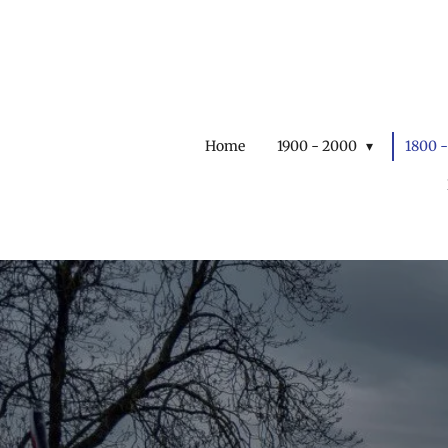
Ga
direct
naar
de
hoofdinhoud
Home
1900 - 2000
1800 -