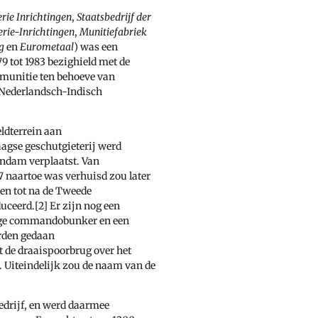
erie Inrichtingen
,
Staatsbedrijf der
lerie-Inrichtingen
,
Munitiefabriek
g
en
Eurometaal
) was een
79
tot
1983
bezighield met de
munitie
ten behoeve van
 Nederlandsch-Indisch
eldterrein aan
agse geschutgieterij werd
andam verplaatst. Van
97 naartoe was verhuisd zou later
en tot na de
Tweede
uceerd.[2]
Er zijn nog een
ige commandobunker en een
erden gedaan
t de draaispoorbrug over het
. Uiteindelijk zou de naam van de
bedrijf, en werd daarmee