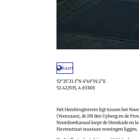
kaart
52°25'21.1"N 4°49'59.2"E
52.422535, 4.833101
Het Hembrugterrein ligt tussen het
Noor
(Voorzaan), de
JM den Uylweg
en de
Prov
Noordzeekanaal loopt de Hemkade en lan
Havenstraat waaraan woningen liggen.