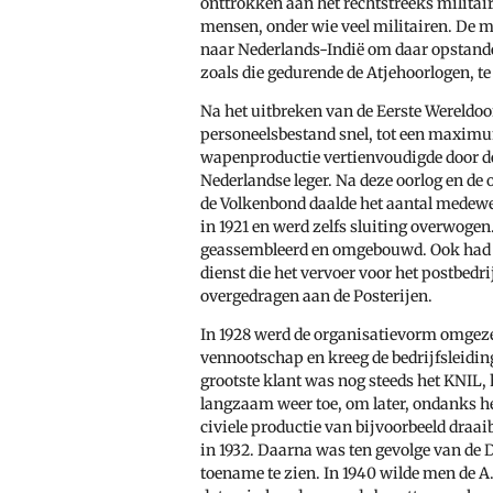
onttrokken aan het rechtstreeks militai
mensen, onder wie veel militairen. De 
naar Nederlands-Indië om daar opstande
zoals die gedurende de Atjehoorlogen, t
Na het uitbreken van de Eerste Wereldoor
personeelsbestand snel, tot een maximu
wapenproductie vertienvoudigde door de 
Nederlandse leger. Na deze oorlog en de 
de Volkenbond daalde het aantal medew
in 1921 en werd zelfs sluiting overwogen.
geassembleerd en omgebouwd. Ook had h
dienst die het vervoer voor het postbedri
overgedragen aan de Posterijen.
In 1928 werd de organisatievorm omgez
vennootschap en kreeg de bedrijfsleidin
grootste klant was nog steeds het KNIL
langzaam weer toe, om later, ondanks h
civiele productie van bijvoorbeeld draai
in 1932. Daarna was ten gevolge van de
toename te zien. In 1940 wilde men de A