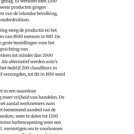
r gezag. Er werkten toen 1200
meeste producten gingen
n van de inlandse bevolking,
e onderdrukken.
log steeg de productie en het
m van 8500 mensen in 1917. De
grote bestellingen voor het
oprichting van
erkers tot minder dan 2000
 Als alternatief werden auto's
et bedrijf 200 chauffeurs in
jf verzorgden, tot dit in 1930 werd
et in een naamloze
g meer vrijheid van handelen. De
, het aantal werknemers nam
et toenemend aandeel van de
banken, weer te dalen tot 1200
 Duitse herbewapening weer een
.I. vernietigen om te voorkomen