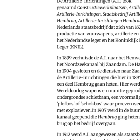
De
Artillerie-Inrichtingen
(A.I.) (ook
genaamd
Constructiewerkplaatsen
,
Artill
Artillerie-Inrichtingen
,
Staatsbedrijf Artil
Hembrug
,
Artillerie-Inrichtingen Hembru
Nederlands
staatsbedrijf
dat zich van
16
productie van
vuurwapens,
artillerie
en
het
Nederlandse leger
en het
Koninklijk
Leger
(KNIL).
In 1899 verhuisde de A.I. naar het Hemv
het Noordzeekanaal bij Zaandam. De Ha
in 1904 gesloten en de diensten naar Za
de
Artillerie-Inrichtingen
die hier in 18
een deel
Hembrug
gaan heten. Hier werd
Wereldoorlog
wapens en
munitie
geprod
ondergrondse schietbaan, een voormal
'plofbos' of 'schokbos' waar proeven w
met
explosieven.In 1907 werd in de buur
kanaal geopend die
Hembrug
ging heten
brug op het bedrijf overgaan.
In 1912 werd A.I. aangewezen als staats