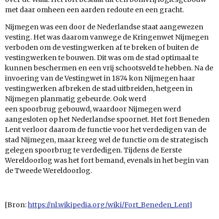
met daar omheen een aarden
redoute
en een
gracht.
Nijmegen was een door de Nederlandse staat aangewezen
vesting. Het was daarom vanwege de
Kringenwet
Nijmegen
verboden om de vestingwerken af te breken of buiten de
vestingwerken te bouwen. Dit was om de stad optimaal te
kunnen beschermen en een vrij schootsveld te hebben. Na de
invoering van de
Vestingwet
in 1874 kon Nijmegen haar
vestingwerken afbreken de stad uitbreiden, hetgeen in
Nijmegen planmatig gebeurde. Ook werd
een
spoorbrug
gebouwd, waardoor Nijmegen werd
aangesloten op het Nederlandse spoornet. Het fort Beneden
Lent verloor daarom de functie voor het verdedigen van de
stad Nijmegen, maar kreeg wel de functie om de strategisch
gelegen spoorbrug te verdedigen. Tijdens de
Eerste
Wereldoorlog
was het fort bemand, evenals in het begin van
de
Tweede Wereldoorlog.
[Bron:
https://nl.wikipedia.org/wiki/Fort_Beneden_Lent]