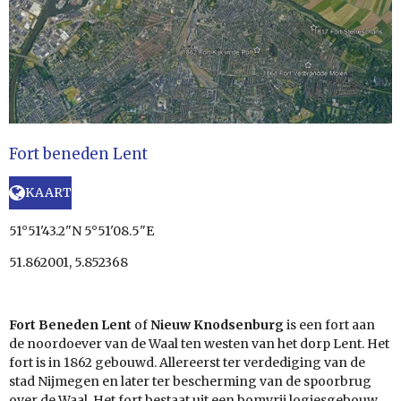
Fort beneden Lent
KAART
51°51'43.2"N 5°51'08.5"E
51.862001, 5.852368
Fort Beneden Lent
of
Nieuw Knodsenburg
is een
fort
aan
de noordoever van de
Waal
ten westen van het dorp
Lent. Het
fort is in 1862 gebouwd. Allereerst ter verdediging van de
stad Nijmegen en later ter bescherming van de spoorbrug
over de Waal. Het fort bestaat uit een bomvrij logiesgebouw