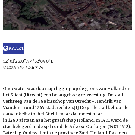
KAART
52°01'28.8"N 4°52'09.0"E
52.024675, 4.869174
Oudewater was door zijn ligging op de grens van Holland en
het Sticht (Utrecht) een belangrijke grensvesting. De stad
verkreeg van de 38e bisschop van Utrecht - Hendrik van
Vianden- rond 1265 stadsrechten.[1] De prille stad behoorde
aanvankelijk tot het Sticht, maar dat moest haar
in 1280 afstaan aan het graafschap Holland. In 1401 werd de
stad belegerd in de spil rond de Arkelse Oorlogen (1401-1412).
Later lag Oudewater in de provincie Zuid-Holland. Pas toen