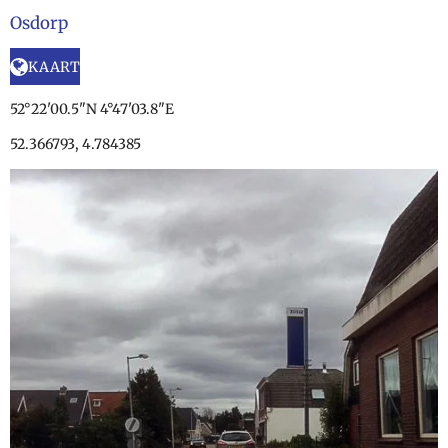
Osdorp
KAART
52°22'00.5"N 4°47'03.8"E
52.366793, 4.784385