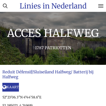
Linies in Nederland
Ga
direct
naar
de
hoofdinhoud
ACCES HALFWEG
1787 PATRIOTTEN
Reduit Défensif/Sluiseiland Halfweg/ Batterij bij
Halfweg
KAART
52°23'06.3"N 4°44'58.6"E
52.385071, 4.749619