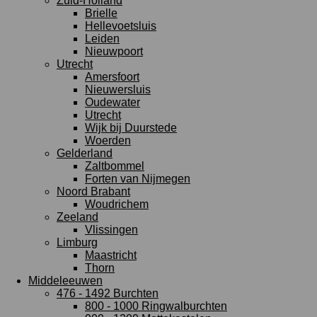
Zuid-Holland
Brielle
Hellevoetsluis
Leiden
Nieuwpoort
Utrecht
Amersfoort
Nieuwersluis
Oudewater
Utrecht
Wijk bij Duurstede
Woerden
Gelderland
Zaltbommel
Forten van Nijmegen
Noord Brabant
Woudrichem
Zeeland
Vlissingen
Limburg
Maastricht
Thorn
Middeleeuwen
476 - 1492 Burchten
800 - 1000 Ringwalburchten