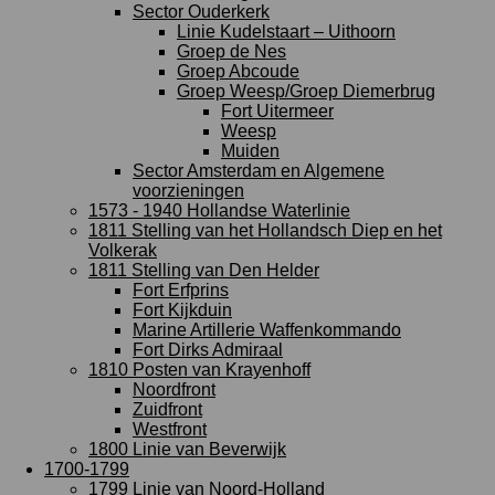
Sector Ouderkerk
Linie Kudelstaart – Uithoorn
Groep de Nes
Groep Abcoude
Groep Weesp/Groep Diemerbrug
Fort Uitermeer
Weesp
Muiden
Sector Amsterdam en Algemene
voorzieningen
1573 - 1940 Hollandse Waterlinie
1811 Stelling van het Hollandsch Diep en het
Volkerak
1811 Stelling van Den Helder
Fort Erfprins
Fort Kijkduin
Marine Artillerie Waffenkommando
Fort Dirks Admiraal
1810 Posten van Krayenhoff
Noordfront
Zuidfront
Westfront
1800 Linie van Beverwijk
1700-1799
1799 Linie van Noord-Holland