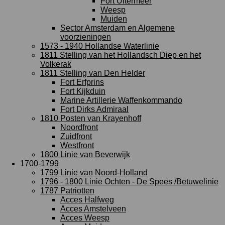
Fort Uitermeer
Weesp
Muiden
Sector Amsterdam en Algemene
voorzieningen
1573 - 1940 Hollandse Waterlinie
1811 Stelling van het Hollandsch Diep en het
Volkerak
1811 Stelling van Den Helder
Fort Erfprins
Fort Kijkduin
Marine Artillerie Waffenkommando
Fort Dirks Admiraal
1810 Posten van Krayenhoff
Noordfront
Zuidfront
Westfront
1800 Linie van Beverwijk
1700-1799
1799 Linie van Noord-Holland
1796 - 1800 Linie Ochten - De Spees /Betuwelinie
1787 Patriotten
Acces Halfweg
Acces Amstelveen
Acces Weesp