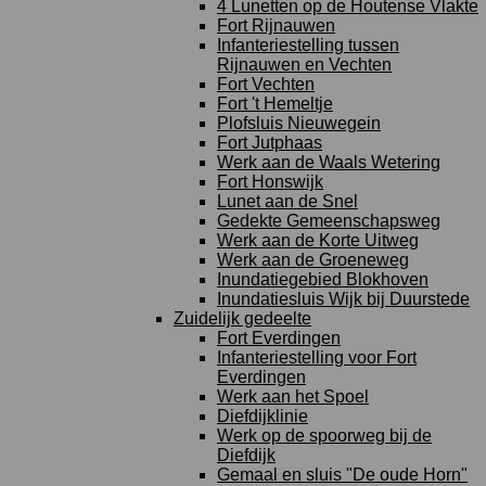
4 Lunetten op de Houtense Vlakte
Fort Rijnauwen
Infanteriestelling tussen
Rijnauwen en Vechten
Fort Vechten
Fort 't Hemeltje
Plofsluis Nieuwegein
Fort Jutphaas
Werk aan de Waals Wetering
Fort Honswijk
Lunet aan de Snel
Gedekte Gemeenschapsweg
Werk aan de Korte Uitweg
Werk aan de Groeneweg
Inundatiegebied Blokhoven
Inundatiesluis Wijk bij Duurstede
Zuidelijk gedeelte
Fort Everdingen
Infanteriestelling voor Fort
Everdingen
Werk aan het Spoel
Diefdijklinie
Werk op de spoorweg bij de
Diefdijk
Gemaal en sluis "De oude Horn"