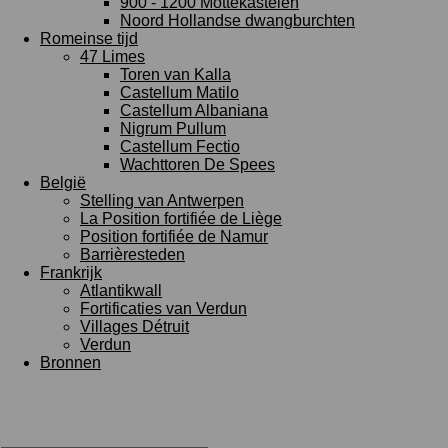
900 - 1200 Mottekastelen
Noord Hollandse dwangburchten
Romeinse tijd
47 Limes
Toren van Kalla
Castellum Matilo
Castellum Albaniana
Nigrum Pullum
Castellum Fectio
Wachttoren De Spees
België
Stelling van Antwerpen
La Position fortifiée de Liège
Position fortifiée de Namur
Barrièresteden
Frankrijk
Atlantikwall
Fortificaties van Verdun
Villages Détruit
Verdun
Bronnen