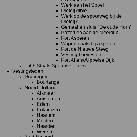
Werk aan het Spoel
Diefdijklinie
Werk op de spoorweg bij de
Diefdijk
Gemaal en sluis "De oude Horn"
Batterijen aan de Meerdijk
Fort Asperen
Wapenplaats bij Asperen
Fort de Nieuwe Steeg
Vesting Loevestein
Fort Altena/Uppelse Dijk
1568 Staats Spaanse Linies
Vestingsteden
Groningen
Bourtange
Noord-Holland
Alkmaar
Amsterdam
Edam
Enkhuizen
Haarlem
Muiden
Naarden
Weesp