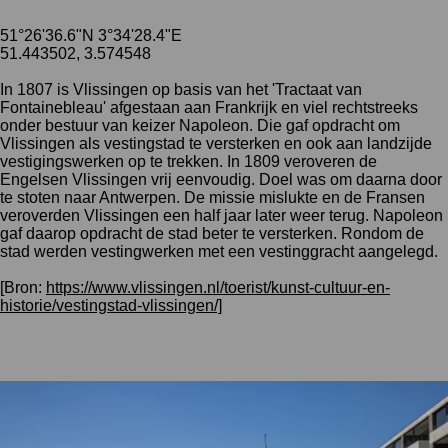
51°26'36.6"N 3°34'28.4"E
51.443502, 3.574548
In 1807 is Vlissingen op basis van het '
Tractaat van
Fontainebleau
' afgestaan aan Frankrijk en viel rechtstreeks
onder bestuur van keizer Napoleon. Die gaf opdracht om
Vlissingen als vestingstad te versterken en ook aan landzijde
vestigingswerken op te trekken. In 1809 veroveren de
Engelsen Vlissingen vrij eenvoudig. Doel was om daarna door
te stoten naar Antwerpen. De missie mislukte en de Fransen
veroverden Vlissingen een half jaar later weer terug. Napoleon
gaf daarop opdracht de stad beter te versterken. Rondom de
stad werden vestingwerken met een vestinggracht aangelegd.
[Bron:
https://www.vlissingen.nl/toerist/kunst-cultuur-en-
historie/vestingstad-vlissingen/]