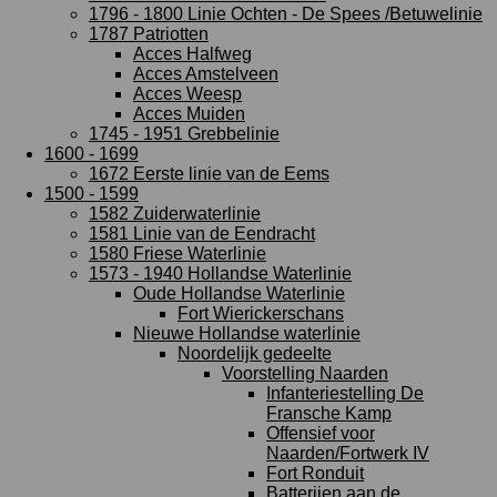
1796 - 1800 Linie Ochten - De Spees /Betuwelinie
1787 Patriotten
Acces Halfweg
Acces Amstelveen
Acces Weesp
Acces Muiden
1745 - 1951 Grebbelinie
1600 - 1699
1672 Eerste linie van de Eems
1500 - 1599
1582 Zuiderwaterlinie
1581 Linie van de Eendracht
1580 Friese Waterlinie
1573 - 1940 Hollandse Waterlinie
Oude Hollandse Waterlinie
Fort Wierickerschans
Nieuwe Hollandse waterlinie
Noordelijk gedeelte
Voorstelling Naarden
Infanteriestelling De
Fransche Kamp
Offensief voor
Naarden/Fortwerk IV
Fort Ronduit
Batterijen aan de