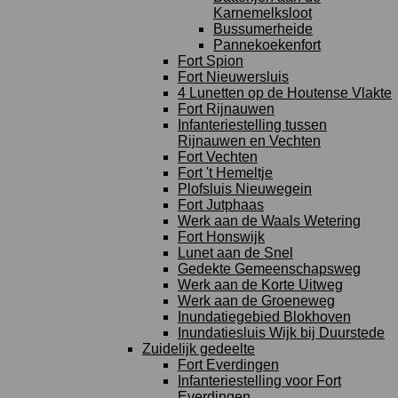
Karnemelksloot
Bussumerheide
Pannekoekenfort
Fort Spion
Fort Nieuwersluis
4 Lunetten op de Houtense Vlakte
Fort Rijnauwen
Infanteriestelling tussen
Rijnauwen en Vechten
Fort Vechten
Fort 't Hemeltje
Plofsluis Nieuwegein
Fort Jutphaas
Werk aan de Waals Wetering
Fort Honswijk
Lunet aan de Snel
Gedekte Gemeenschapsweg
Werk aan de Korte Uitweg
Werk aan de Groeneweg
Inundatiegebied Blokhoven
Inundatiesluis Wijk bij Duurstede
Zuidelijk gedeelte
Fort Everdingen
Infanteriestelling voor Fort
Everdingen