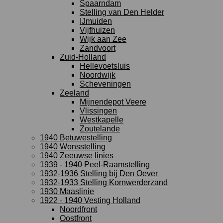
Spaarndam
Stelling van Den Helder
IJmuiden
Vijfhuizen
Wijk aan Zee
Zandvoort
Zuid-Holland
Hellevoetsluis
Noordwijk
Scheveningen
Zeeland
Mijnendepot Veere
Vlissingen
Westkapelle
Zoutelande
1940 Betuwestelling
1940 Wonsstelling
1940 Zeeuwse linies
1939 - 1940 Peel-Raamstelling
1932-1936 Stelling bij Den Oever
1932-1933 Stelling Kornwerderzand
1930 Maaslinie
1922 - 1940 Vesting Holland
Noordfront
Oostfront