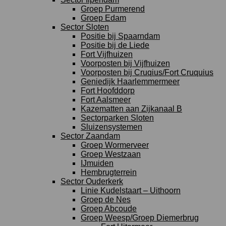
Groep Purmerend
Groep Edam
Sector Sloten
Positie bij Spaarndam
Positie bij de Liede
Fort Vijfhuizen
Voorposten bij Vijfhuizen
Voorposten bij Cruqius/Fort Cruquius
Geniedijk Haarlemmermeer
Fort Hoofddorp
Fort Aalsmeer
Kazematten aan Zijkanaal B
Sectorparken Sloten
Sluizensystemen
Sector Zaandam
Groep Wormerveer
Groep Westzaan
IJmuiden
Hembrugterrein
Sector Ouderkerk
Linie Kudelstaart – Uithoorn
Groep de Nes
Groep Abcoude
Groep Weesp/Groep Diemerbrug