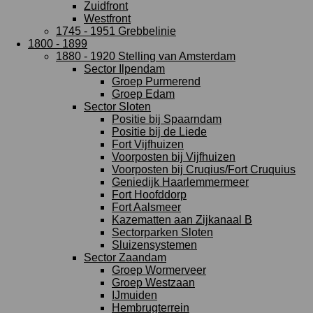
Zuidfront
Westfront
1745 - 1951 Grebbelinie
1800 - 1899
1880 - 1920 Stelling van Amsterdam
Sector Ilpendam
Groep Purmerend
Groep Edam
Sector Sloten
Positie bij Spaarndam
Positie bij de Liede
Fort Vijfhuizen
Voorposten bij Vijfhuizen
Voorposten bij Cruqius/Fort Cruquius
Geniedijk Haarlemmermeer
Fort Hoofddorp
Fort Aalsmeer
Kazematten aan Zijkanaal B
Sectorparken Sloten
Sluizensystemen
Sector Zaandam
Groep Wormerveer
Groep Westzaan
IJmuiden
Hembrugterrein