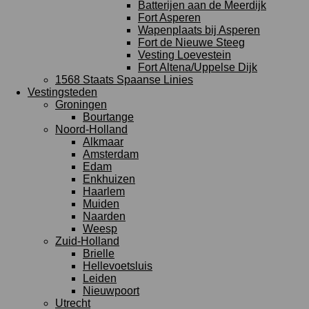
Batterijen aan de Meerdijk
Fort Asperen
Wapenplaats bij Asperen
Fort de Nieuwe Steeg
Vesting Loevestein
Fort Altena/Uppelse Dijk
1568 Staats Spaanse Linies
Vestingsteden
Groningen
Bourtange
Noord-Holland
Alkmaar
Amsterdam
Edam
Enkhuizen
Haarlem
Muiden
Naarden
Weesp
Zuid-Holland
Brielle
Hellevoetsluis
Leiden
Nieuwpoort
Utrecht