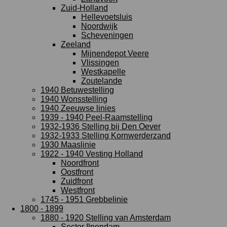
Zuid-Holland
Hellevoetsluis
Noordwijk
Scheveningen
Zeeland
Mijnendepot Veere
Vlissingen
Westkapelle
Zoutelande
1940 Betuwestelling
1940 Wonsstelling
1940 Zeeuwse linies
1939 - 1940 Peel-Raamstelling
1932-1936 Stelling bij Den Oever
1932-1933 Stelling Kornwerderzand
1930 Maaslinie
1922 - 1940 Vesting Holland
Noordfront
Oostfront
Zuidfront
Westfront
1745 - 1951 Grebbelinie
1800 - 1899
1880 - 1920 Stelling van Amsterdam
Sector Ilpendam