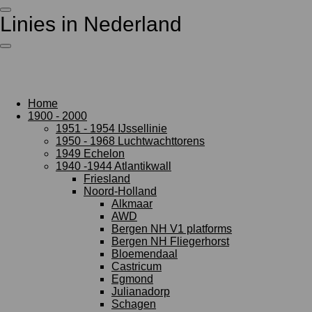
Ga
Linies in Nederland
direct
naar
de
hoofdinhoud
Home
1900 - 2000
1951 - 1954 IJssellinie
1950 - 1968 Luchtwachttorens
1949 Echelon
1940 -1944 Atlantikwall
Friesland
Noord-Holland
Alkmaar
AWD
Bergen NH V1 platforms
Bergen NH Fliegerhorst
Bloemendaal
Castricum
Egmond
Julianadorp
Schagen