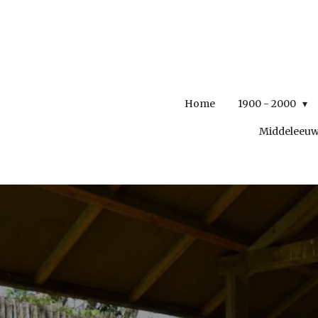
Ga
direct
naar
de
hoofdinhoud
Home
1900 - 2000
Middeleeu