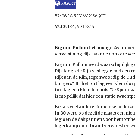
KAART
52°06'18.5"N 4°42'56.9"E
52.105134, 4.715815
Nigrum Pullum
het huidige
Zwammer
verwijst mogelijk naar de donkere ve
Nigrum Pullum werd waarschijnlijk ges
Rijk langs de Rijn vastlegde met een r
Rijk
aan de
Rijn, tegenwoordig de
Oude
burgers". Bij het fort lag een klein d
fort lag een klein badhuis. De Spoorl
is mogelijk dat hier een statio (wachtp
Net als veel andere Romeinse nederz
In
80
werd op dezelfde plaats een nie
legioen de dakpannen voor het fort he
legerkamp door brand verwoest en we