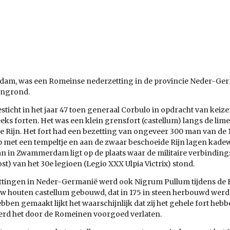
dam
, was een
Romeinse
nederzetting in de provincie
Neder-Ger
engrond.
ticht in het jaar
47
toen generaal
Corbulo
in opdracht van
keize
eeks forten. Het was een klein grensfort (castellum) langs de
lime
 Rijn. Het fort had een bezetting van ongeveer 300 man van de 1
orp met een tempeltje en aan de zwaar
beschoeide
Rijn lagen kade
aan in Zwammerdam ligt op de plaats waar de militaire verbindin
ost) van het 30e legioen (Legio XXX Ulpia Victrix) stond.
ettingen in Neder-Germanië werd ook Nigrum Pullum tijdens de
uw houten castellum gebouwd, dat in
175
in steen herbouwd werd.
bben gemaakt lijkt het waarschijnlijk dat zij het gehele fort he
rd het door de Romeinen voorgoed verlaten.