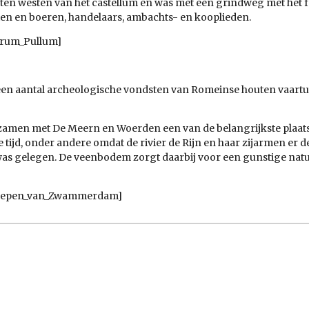
ten westen van het castellum en was met een
grindweg
met het 
ten
en boeren, handelaars, ambachts- en kooplieden.
igrum_Pullum]
een aantal
archeologische
vondsten van Romeinse houten
vaart
ezamen met
De Meern
en
Woerden
een van de belangrijkste plaat
e
tijd, onder andere omdat de rivier de
Rijn
en haar zijarmen er 
was gelegen. De
veenbodem
zorgt daarbij voor een gunstige nat
/Schepen_van_Zwammerdam]