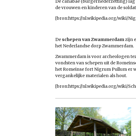
De
canabae
(burgernederzetting) lag 
de vrouwen en kinderen van de
solda
[bron:https://nl.wikipedia.org/wiki/N
De
schepen van Zwammerdam
zijn 
het
Nederlandse
dorp
Zwammerdam.
Zwammerdam is voor archeologen t
vondsten van schepen uit de
Romeins
het
Romeinse fort
Nigrum Pullum
er 
vergankelijke materialen als hout.
[bron:https://nl.wikipedia.org/wiki