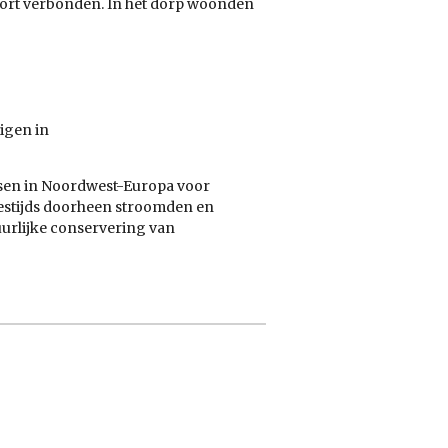
fort verbonden. In het dorp woonden
uigen
in
sen in
Noordwest-Europa
voor
destijds doorheen stroomden en
uurlijke conservering van