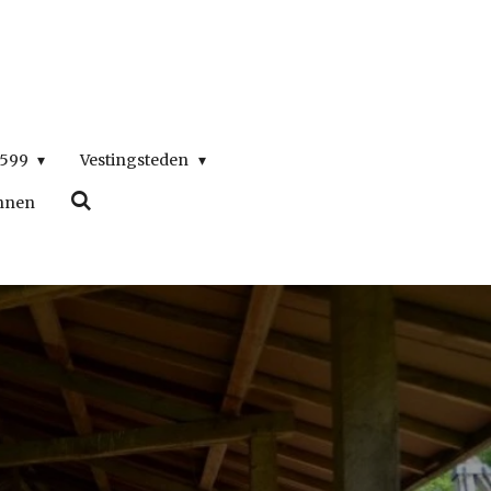
1599
Vestingsteden
nnen