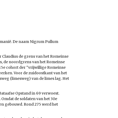
manië
. De naam Nigrum Pullum
r Claudius
de grens van het Romeinse
s, de noordgrens van het
Romeinse
5e cohort der "vrijwillige Romeinse
werken. Voor de zuidoostkant van het
gsweg (limesweg) van de limes lag. Het
Bataafse Opstand
in
69
verwoest.
 Omdat de soldaten van het 30e
bben gebouwd.
Rond
275
werd het