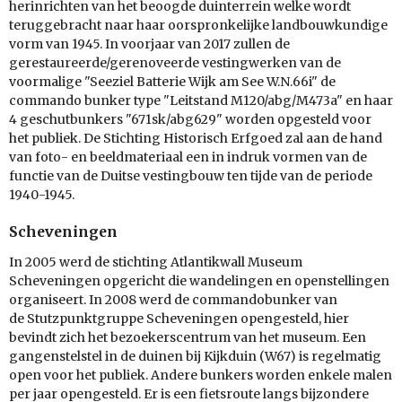
herinrichten van het beoogde duinterrein welke wordt
teruggebracht naar haar oorspronkelijke landbouwkundige
vorm van 1945. In voorjaar van 2017 zullen de
gerestaureerde/gerenoveerde vestingwerken van de
voormalige "Seeziel Batterie Wijk am See W.N.66i" de
commando bunker type "Leitstand M120/abg/M473a" en haar
4 geschutbunkers "671sk/abg629" worden opgesteld voor
het publiek. De Stichting Historisch Erfgoed zal aan de hand
van foto- en beeldmateriaal een in indruk vormen van de
functie van de Duitse vestingbouw ten tijde van de periode
1940-1945.
Scheveningen
In 2005 werd de stichting Atlantikwall Museum
Scheveningen opgericht die wandelingen en openstellingen
organiseert. In 2008 werd de commandobunker van
de Stutzpunktgruppe Scheveningen opengesteld, hier
bevindt zich het bezoekerscentrum van het museum. Een
gangenstelstel in de duinen bij Kijkduin (W67) is regelmatig
open voor het publiek. Andere bunkers worden enkele malen
per jaar opengesteld. Er is een fietsroute langs bijzondere