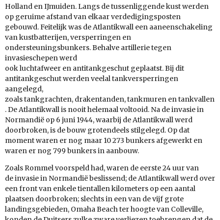
Holland en IJmuiden. Langs de tussenliggende kust werden
op geruime afstand van elkaar verdedigingsposten
gebouwd. Feitelijk was de Atlantikwall een aaneenschakeling
van kustbatterijen, versperringen en
ondersteuningsbunkers. Behalve artillerie tegen
invasieschepen werd
ook luchtafweer en antitankgeschut geplaatst. Bij dit
antitankgeschut werden veelal tankversperringen
aangelegd,
zoals tankgrachten, drakentanden, tankmuren en tankvallen
. De Atlantikwall is nooit helemaal voltooid. Na de invasie in
Normandië op 6 juni 1944, waarbij de Atlantikwall werd
doorbroken, is de bouw grotendeels stilgelegd. Op dat
moment waren er nog maar 10 273 bunkers afgewerkt en
waren er nog 799 bunkers in aanbouw.
Zoals Rommel voorspeld had, waren de eerste 24 uur van
de invasie in Normandië beslissend; de Atlantikwall werd over
een front van enkele tientallen kilometers op een aantal
plaatsen doorbroken; slechts in een van de vijf grote
landingsgebieden, Omaha Beach ter hoogte van Colleville,
konden de Duitsers zulke zware verliezen toebrengen dat de